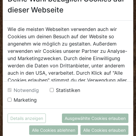
Sa: 8.00 - 13.30 Uhr
dieser Webseite
E.
biokulinarium@biohof.at
T
.
+43 7272 4859 60
Wie die meisten Webseiten verwenden auch wir
Cookies um deinen Besuch auf der Website so
angenehm wie möglich zu gestalten. Außerdem
GROSSHANDEL
verwenden wir Cookies unserer Partner zu Analyse-
und Marketingzwecken. Durch deine Einwilligung
Verkauf
werden die Daten von Drittanbieter, unter anderem
Mo - Do: 8.00 - 16.00 Uhr
auch in den USA, verarbeitet. Durch Klick auf "Alle
Fr: 8.00 - 12.00 Uhr
Cookies erlauben" stimmst du der Verwendung aller
Cookies zu. Unter "Details anzeigen" findest du alle
Notwendig
Statistiken
E
.
verkauf@biohof.at
Infos zu den unterschiedlichen Cookies, du kannst
T
.
+43 7272 4859 50
Marketing
auch entscheiden, welche Cookies du erlauben
möchtest.
Weitere Informationen findest du in unserer
Details anzeigen
Ausgewählte Cookies erlauben
Biohof Achleitner
Datenschutzerklärung
bzw. im
Impressum
Unterm Regenbogen 1
Alle Cookies ablehnen
Alle Cookies erlauben