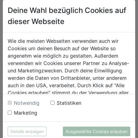
Deine Wahl bezüglich Cookies auf
dieser Webseite
Ja, ich habe die
Datenschutzerklärung
und
gegebenenfalls angeführte Stornobedingungen
gelesen und bin damit einverstanden!*
Wie die meisten Webseiten verwenden auch wir
Cookies um deinen Besuch auf der Website so
Ich möchte über Veranstaltungen und Termine am
Biohof per E-Mail informiert werden.
angenehm wie möglich zu gestalten. Außerdem
verwenden wir Cookies unserer Partner zu Analyse-
Ich habe folgenden Hinweis gelesen: während der
und Marketingzwecken. Durch deine Einwilligung
Veranstaltung werden vom Biohof Achleitner Fotos
werden die Daten von Drittanbieter, unter anderem
und / oder Videos zu Zwecken der
Öffentlichkeitsarbeit gemacht. Solltest du nicht
auch in den USA, verarbeitet. Durch Klick auf "Alle
damit einverstanden sein, bitten wir dich, den
Cookies erlauben" stimmst du der Verwendung aller
Fotografen bei der Veranstaltung vor Ort persönlich
Cookies zu. Unter "Details anzeigen" findest du alle
Notwendig
Statistiken
darauf hinzu weisen.*
Infos zu den unterschiedlichen Cookies, du kannst
Marketing
auch entscheiden, welche Cookies du erlauben
ABSCHICKEN
möchtest.
Weitere Informationen findest du in unserer
Details anzeigen
Ausgewählte Cookies erlauben
Datenschutzerklärung
bzw. im
Impressum