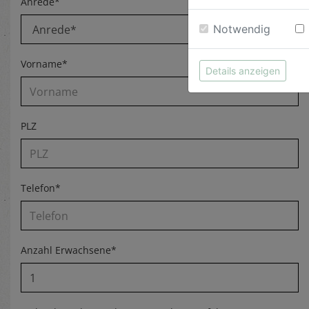
Anrede*
Notwendig
Vorname*
Details anzeigen
PLZ
Telefon*
Anzahl Erwachsene*