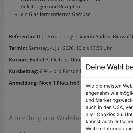
Anleitungen und Rezepten
ein Glas fermentiertes Gemüse
Referentin:
Dipl. Ernährungstrainerin Andrea Bierwolf 
Termin:
Samstag, 4. Juli 2026, 10 bis 13:30 Uhr
Kursort:
Biohof Achleitner, Unterm Regenbogen 1, 4070
Deine Wahl be
Kursbeitrag:
€ 94,– pro Person inkl. Kostproben und R
Anmeldung: Noch 1 Platz frei!
Mail an
events@biohof.
Wie die meisten Web
angenehm wie möglic
und Marketingzwecken
auch in den USA, ver
aller Cookies zu. Unt
Anmeldung zum Workshop Gemüse ferment
kannst auch entsche
Weitere Informatione