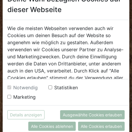
Sa: 8.00 - 13.30 Uhr
dieser Webseite
E.
biokulinarium@biohof.at
T
.
+43 7272 4859 60
Wie die meisten Webseiten verwenden auch wir
Cookies um deinen Besuch auf der Website so
angenehm wie möglich zu gestalten. Außerdem
GROSSHANDEL
verwenden wir Cookies unserer Partner zu Analyse-
und Marketingzwecken. Durch deine Einwilligung
Verkauf
werden die Daten von Drittanbieter, unter anderem
Mo - Do: 8.00 - 16.00 Uhr
auch in den USA, verarbeitet. Durch Klick auf "Alle
Fr: 8.00 - 12.00 Uhr
Cookies erlauben" stimmst du der Verwendung aller
Cookies zu. Unter "Details anzeigen" findest du alle
Notwendig
Statistiken
E
.
verkauf@biohof.at
Infos zu den unterschiedlichen Cookies, du kannst
T
.
+43 7272 4859 50
Marketing
auch entscheiden, welche Cookies du erlauben
möchtest.
Weitere Informationen findest du in unserer
Details anzeigen
Ausgewählte Cookies erlauben
Biohof Achleitner
Datenschutzerklärung
bzw. im
Impressum
Unterm Regenbogen 1
Alle Cookies ablehnen
Alle Cookies erlauben