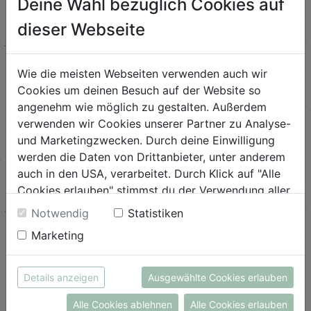
Deine Wahl bezüglich Cookies auf
dieser Webseite
Wie die meisten Webseiten verwenden auch wir
Cookies um deinen Besuch auf der Website so
angenehm wie möglich zu gestalten. Außerdem
verwenden wir Cookies unserer Partner zu Analyse-
und Marketingzwecken. Durch deine Einwilligung
werden die Daten von Drittanbieter, unter anderem
auch in den USA, verarbeitet. Durch Klick auf "Alle
Cookies erlauben" stimmst du der Verwendung aller
Cookies zu. Unter "Details anzeigen" findest du alle
Notwendig
Statistiken
Infos zu den unterschiedlichen Cookies, du kannst
Ausgepresst – was nun?
Marketing
auch entscheiden, welche Cookies du erlauben
möchtest.
Zitrusschalen in Bio-Qualität viel zu schade,...
Weitere Informationen findest du in unserer
Details anzeigen
Ausgewählte Cookies erlauben
Datenschutzerklärung
bzw. im
Impressum
ANSEHEN
Alle Cookies ablehnen
Alle Cookies erlauben