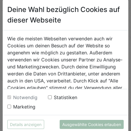
Deine Wahl bezüglich Cookies auf
ANSEHEN
dieser Webseite
Wie die meisten Webseiten verwenden auch wir
Cookies um deinen Besuch auf der Website so
angenehm wie möglich zu gestalten. Außerdem
verwenden wir Cookies unserer Partner zu Analyse-
und Marketingzwecken. Durch deine Einwilligung
werden die Daten von Drittanbieter, unter anderem
auch in den USA, verarbeitet. Durch Klick auf "Alle
Cookies erlauben" stimmst du der Verwendung aller
Cookies zu. Unter "Details anzeigen" findest du alle
Notwendig
Statistiken
Infos zu den unterschiedlichen Cookies, du kannst
Marketing
auch entscheiden, welche Cookies du erlauben
möchtest.
Grilltipp: Grillrost natürlich sauber
Weitere Informationen findest du in unserer
Details anzeigen
Ausgewählte Cookies erlauben
Datenschutzerklärung
bzw. im
Impressum
Das Reinigen vom Grillrost ist die unbeliebte Arbe...