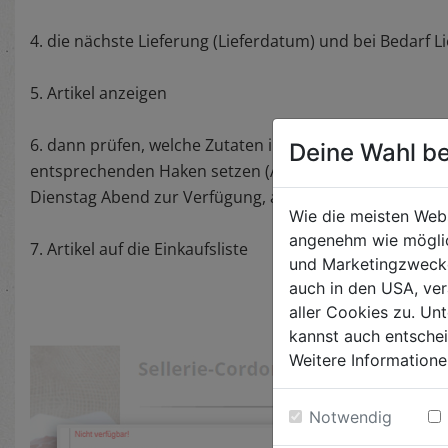
4. die nächste Lieferung (Lieferdatum) und bei Bedarf 
5. Artikel anzeigen
6. dann prüfen, welche Zutaten ihr vielleicht noch zu 
Deine Wahl be
entsprechenden Haken setzen (Achtung - das Obst & G
Dienstag Abend zur Verfügung, ab dann ist die Bestellu
Wie die meisten Web
angenehm wie möglic
7. Artikel auf die Einkaufsliste
und Marketingzwecken
auch in den USA, ver
aller Cookies zu. Unt
kannst auch entsche
Weitere Informatione
Notwendig