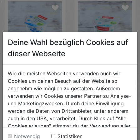
Deine Wahl bezüglich Cookies auf
dieser Webseite
Joghurt natur 1% 150g
Topfen mager 250g
Wie die meisten Webseiten verwenden auch wir
Besser Bio
Besser Bio
Cookies um deinen Besuch auf der Website so
€ 0,81
€ 2,09
angenehm wie möglich zu gestalten. Außerdem
€ 0,81 / STK
€ 2,09 / STK
verwenden wir Cookies unserer Partner zu Analyse-
AUF DIE
EINKAUFSLISTE
AUF DIE
EINKAUFSLISTE
und Marketingzwecken. Durch deine Einwilligung
werden die Daten von Drittanbieter, unter anderem
auch in den USA, verarbeitet. Durch Klick auf "Alle
Cookies erlauben" stimmst du der Verwendung aller
Cookies zu. Unter "Details anzeigen" findest du alle
Notwendig
Statistiken