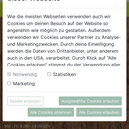
Wie die meisten Webseiten verwenden auch wir
Cookies um deinen Besuch auf der Website so
BIOKISTE
angenehm wie möglich zu gestalten. Außerdem
verwenden wir Cookies unserer Partner zu Analyse-
Kundenservice
und Marketingzwecken. Durch deine Einwilligung
werden die Daten von Drittanbieter, unter anderem
Mo - Do: 8.00 - 16.00 Uhr
auch in den USA, verarbeitet. Durch Klick auf "Alle
Fr: 8.00 - 15.00 Uhr
Cookies erlauben" stimmst du der Verwendung aller
Cookies zu. Unter "Details anzeigen" findest du alle
E
.
dieBiokiste@biohof.at
Notwendig
Statistiken
Infos zu den unterschiedlichen Cookies, du kannst
T
.
+43 7272 2597
Marketing
auch entscheiden, welche Cookies du erlauben
möchtest.
Weitere Informationen findest du in unserer
FRISCHMARKT
Details anzeigen
Ausgewählte Cookies erlauben
Datenschutzerklärung
bzw. im
Impressum
Alle Cookies ablehnen
Alle Cookies erlauben
Öffnungszeiten
Mo - Fr: 8.00 - 18.00 Uhr