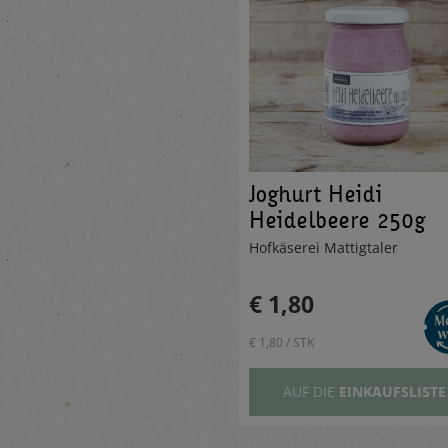
Joghurt Heidi
Heidelbeere 250g
Hofkäserei Mattigtaler
€ 1,80
€ 1,80 / STK
AUF DIE
EINKAUFSLISTE