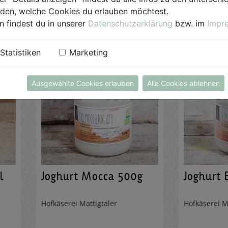
AUF DIE
EINKAUFSLISTE
AUF DI
iden, welche Cookies du erlauben möchtest.
n findest du in unserer
Datenschutzerklärung
bzw. im
Impr
Statistiken
Marketing
Ausgewählte Cookies erlauben
Alle Cookies ablehnen
l
Joghurt Mocca 500g
Joghurt 
Hofkäserei Mattigtaler
Hofkäserei M