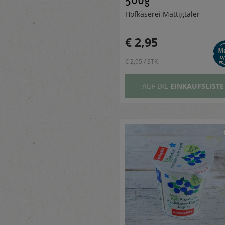
Hofkäserei Mattigtaler
€ 2,95
€ 2,95 / STK
AUF DIE
EINKAUFSLISTE