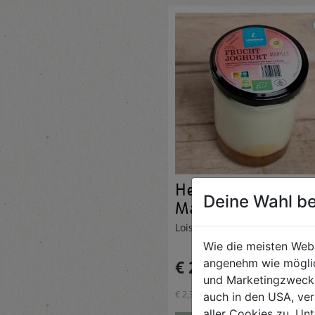
Heumilch Joghurt
Deine Wahl be
Marille 200ml
Loisnhof
Wie die meisten Web
€ 2,37
angenehm wie möglic
und Marketingzwecken
€ 2,37 / STK
auch in den USA, ver
aller Cookies zu. Unt