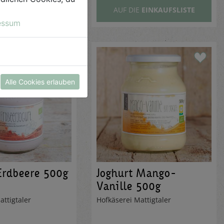
E
EINKAUFSLISTE
AUF DIE
EINKAUFSLISTE
essum
Alle Cookies erlauben
Erdbeere 500g
Joghurt Mango-
Vanille 500g
attigtaler
Hofkäserei Mattigtaler