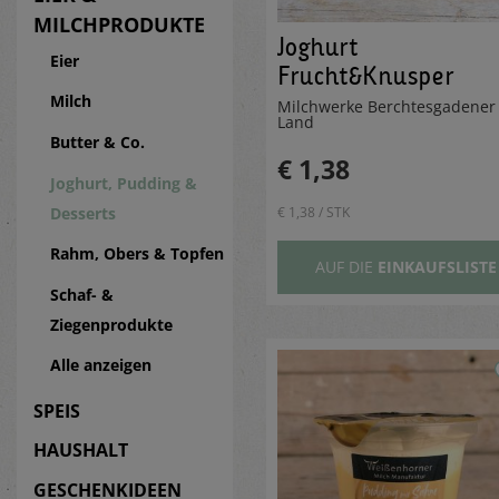
MILCHPRODUKTE
Joghurt
Eier
Frucht&Knusper
Banane 150g
Milch
Milchwerke Berchtesgadener
Land
Butter & Co.
€ 1,38
Joghurt, Pudding &
Desserts
€ 1,38 / STK
Rahm, Obers & Topfen
AUF DIE
EINKAUFSLISTE
Schaf- &
Ziegenprodukte
Alle anzeigen
SPEIS
HAUSHALT
GESCHENKIDEEN