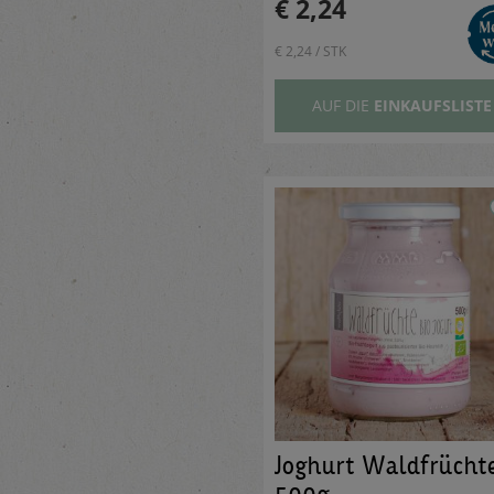
€ 2,24
€ 2,24 / STK
AUF DIE
EINKAUFSLISTE
Joghurt Waldfrücht
500g