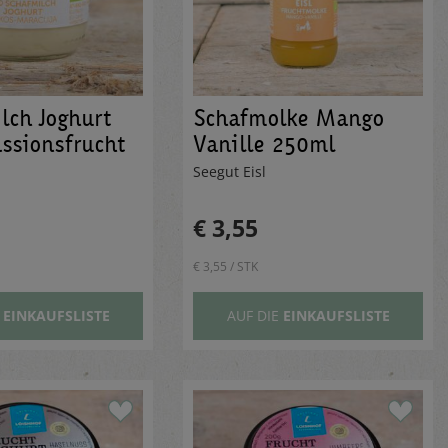
lch Joghurt
Schafmolke Mango
ssionsfrucht
Vanille 250ml
Seegut Eisl
€ 3,55
€ 3,55 / STK
E
EINKAUFSLISTE
AUF DIE
EINKAUFSLISTE