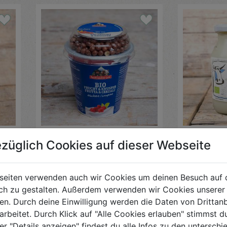
Joghurt
Joghurt
züglich Cookies auf dieser Webseite
Frucht&Knusper
Himbeer Schoko150g
Milchwerke Berchtesgadener
Die Hofliefe
Land
seiten verwenden auch wir Cookies um deinen Besuch auf 
h zu gestalten. Außerdem verwenden wir Cookies unserer 
€ 1,38
€ 2,09
. Durch deine Einwilligung werden die Daten von Drittanb
€ 1,38 / STK
€ 2,09 / STK
arbeitet. Durch Klick auf "Alle Cookies erlauben" stimmst
er "Details anzeigen" findest du alle Infos zu den untersch