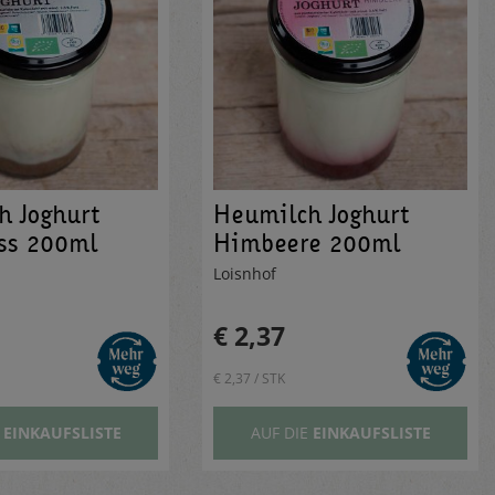
h Joghurt
Heumilch Joghurt
ss 200ml
Himbeere 200ml
Loisnhof
€ 2,37
€ 2,37 / STK
E
EINKAUFSLISTE
AUF DIE
EINKAUFSLISTE