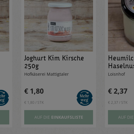
Joghurt Kim Kirsche
Heumilc
250g
Haselnu
Hofkäserei Mattigtaler
Loisnhof
€ 1,80
€ 2,37
€ 1,80 / STK
€ 2,37 / STK
AUF DIE
EINKAUFSLISTE
AUF DI