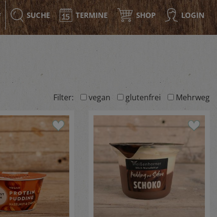
SUCHE
TERMINE
SHOP
LOGIN
F
Filter:
vegan
glutenfrei
Mehrweg