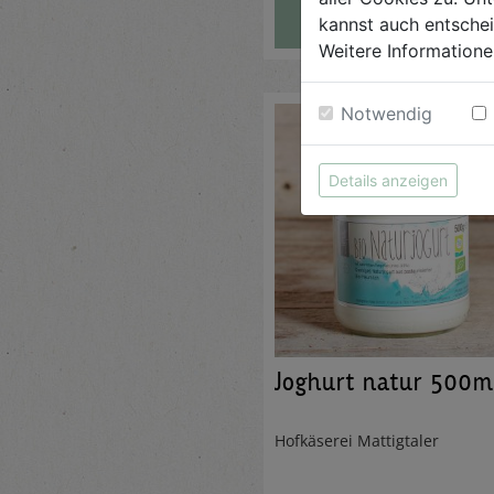
AUF DIE
EINKAUFSLISTE
kannst auch entsche
Weitere Informatione
Notwendig
Details anzeigen
Joghurt natur 500m
Hofkäserei Mattigtaler