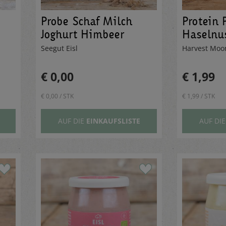
Probe Schaf Milch
Protein 
Joghurt Himbeer
Haselnu
Limette 130g
120g
Seegut Eisl
Harvest Mo
€ 0,00
€ 1,99
€ 0,00 / STK
€ 1,99 / STK
AUF DIE
EINKAUFSLISTE
AUF DI