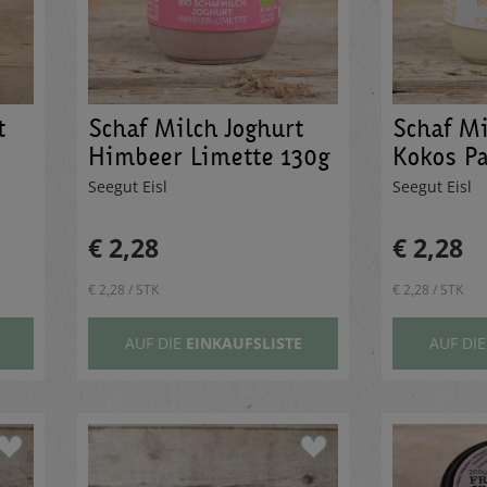
t
Schaf Milch Joghurt
Schaf Mi
Himbeer Limette 130g
Kokos Pa
130g
Seegut Eisl
Seegut Eisl
€ 2,28
€ 2,28
€ 2,28 / STK
€ 2,28 / STK
AUF DIE
EINKAUFSLISTE
AUF DI