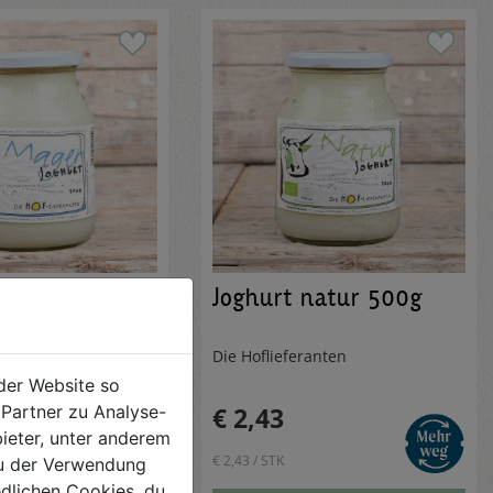
 Mager 500g
Joghurt natur 500g
ranten
Die Hoflieferanten
der Website so
Partner zu Analyse-
€ 2,43
ieter, unter anderem
€ 2,43 / STK
 du der Verwendung
iedlichen Cookies, du