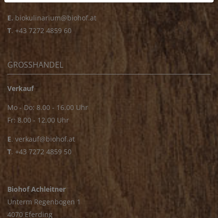
E.
biokulinarium@biohof.at
T
.
+43 7272 4859 60
GROSSHANDEL
Verkauf
Mo - Do: 8.00 - 16.00 Uhr
Fr: 8.00 - 12.00 Uhr
E
.
verkauf@biohof.at
T
.
+43 7272 4859 50
Biohof Achleitner
Unterm Regenbogen 1
4070 Eferding