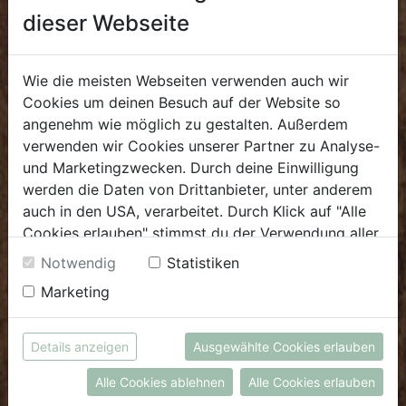
Öffnungszeiten
dieser Webseite
Mo - Fr: 8.00 - 18.00 Uhr
Sa: 8.00 - 14.00 Uhr
Wie die meisten Webseiten verwenden auch wir
Cookies um deinen Besuch auf der Website so
Bürozeiten
angenehm wie möglich zu gestalten. Außerdem
Mo - Fr: 8.00 - 16.00 Uhr
verwenden wir Cookies unserer Partner zu Analyse-
und Marketingzwecken. Durch deine Einwilligung
E.
biofrischmarkt@biohof.at
werden die Daten von Drittanbieter, unter anderem
T
.
+43 7272 4859 70
auch in den USA, verarbeitet. Durch Klick auf "Alle
Cookies erlauben" stimmst du der Verwendung aller
Cookies zu. Unter "Details anzeigen" findest du alle
Notwendig
Statistiken
Infos zu den unterschiedlichen Cookies, du kannst
Marketing
auch entscheiden, welche Cookies du erlauben
KULINARIUM
möchtest.
Weitere Informationen findest du in unserer
Öffnungszeiten
Details anzeigen
Ausgewählte Cookies erlauben
Datenschutzerklärung
bzw. im
Impressum
Mo - Fr: 8.00 - 14.30 Uhr
Alle Cookies ablehnen
Alle Cookies erlauben
Sa: 8.00 - 13.30 Uhr