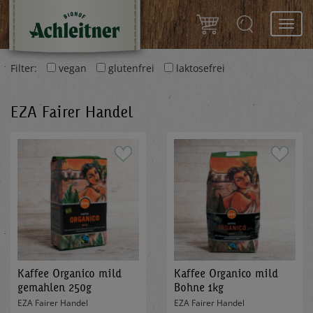
Toggl
navig
Filter:
vegan
glutenfrei
laktosefrei
EZA Fairer Handel
Kaffee Organico mild
Kaffee Organico mild
gemahlen 250g
Bohne 1kg
EZA Fairer Handel
EZA Fairer Handel