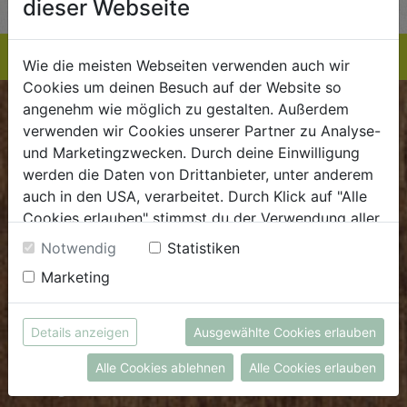
dieser Webseite
Wie die meisten Webseiten verwenden auch wir
Cookies um deinen Besuch auf der Website so
angenehm wie möglich zu gestalten. Außerdem
BIOKISTE
verwenden wir Cookies unserer Partner zu Analyse-
und Marketingzwecken. Durch deine Einwilligung
Kundenservice
werden die Daten von Drittanbieter, unter anderem
auch in den USA, verarbeitet. Durch Klick auf "Alle
Mo - Do: 8.00 - 16.00 Uhr
Cookies erlauben" stimmst du der Verwendung aller
Fr: 8.00 - 15.00 Uhr
Cookies zu. Unter "Details anzeigen" findest du alle
Notwendig
Statistiken
E
.
dieBiokiste@biohof.at
Infos zu den unterschiedlichen Cookies, du kannst
Marketing
T
.
+43 7272 2597
auch entscheiden, welche Cookies du erlauben
möchtest.
Weitere Informationen findest du in unserer
Details anzeigen
Ausgewählte Cookies erlauben
FRISCHMARKT
Datenschutzerklärung
bzw. im
Impressum
Alle Cookies ablehnen
Alle Cookies erlauben
Öffnungszeiten