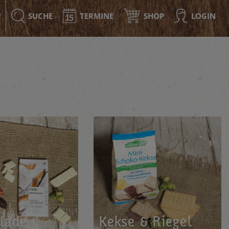
SUCHE
TERMINE
SHOP
LOGIN
F
la­de
Kekse & Rie­gel