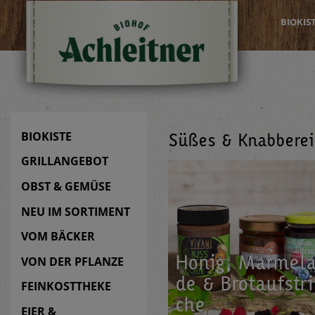
BIOKIS
BIOKISTE
Süßes & Knabberei
GRILLANGEBOT
OBST & GEMÜSE
NEU IM SORTIMENT
VOM BÄCKER
Honig, Mar­me­l
VON DER PFLANZE
de & Brot­auf­str
FEINKOSTTHEKE
che
EIER &