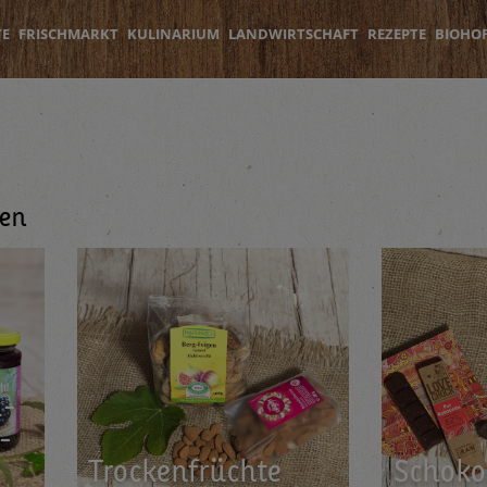
TE
FRISCHMARKT
KULINARIUM
LANDWIRTSCHAFT
REZEPTE
BIOHO
en
a­
i­
Tro­cken­früch­te
Scho­ko­