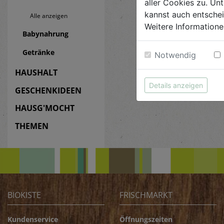
aller Cookies zu. Unt
kannst auch entsche
Alle anzeigen
Weitere Informatione
Babynahrung
Getränke
Notwendig
HAUSHALT
Details anzeigen
GESCHENKIDEEN
HAUSG'MOCHT
THEMEN
BIOKISTE
FRISCHMARKT
Kundenservice
Öffnungszeiten