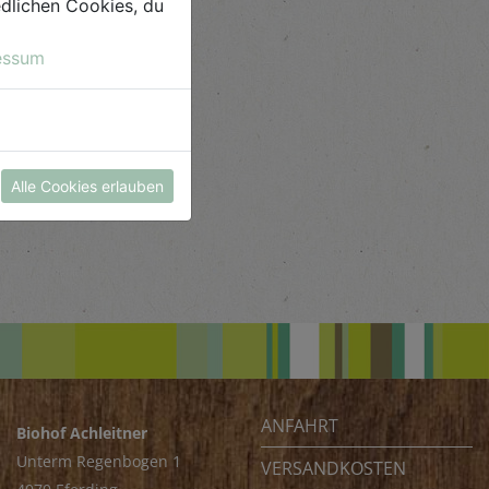
iedlichen Cookies, du
essum
Alle Cookies erlauben
ANFAHRT
Biohof Achleitner
Unterm Regenbogen 1
VERSANDKOSTEN