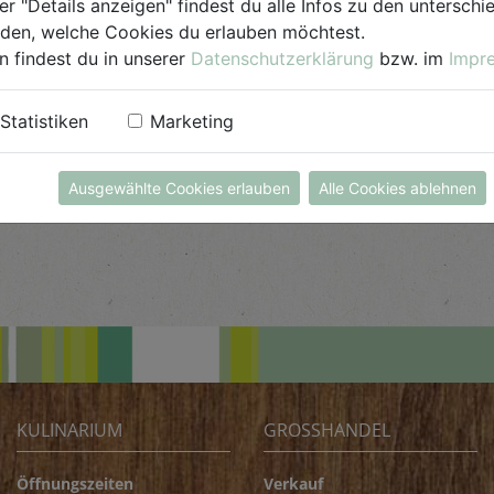
er "Details anzeigen" findest du alle Infos zu den untersch
iden, welche Cookies du erlauben möchtest.
n findest du in unserer
Datenschutzerklärung
bzw. im
Impr
Statistiken
Marketing
Ausgewählte Cookies erlauben
Alle Cookies ablehnen
KULINARIUM
GROSSHANDEL
Öffnungszeiten
Verkauf