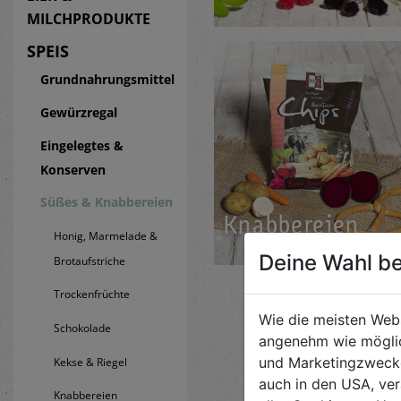
MILCHPRODUKTE
SPEIS
Grundnahrungsmittel
Gewürzregal
Eingelegtes &
Konserven
Süßes & Knabbereien
Knab­be­rei­en
Honig, Marmelade &
Deine Wahl be
Brotaufstriche
Trockenfrüchte
Wie die meisten Web
Schokolade
angenehm wie möglic
und Marketingzwecken
Kekse & Riegel
auch in den USA, ver
Knabbereien