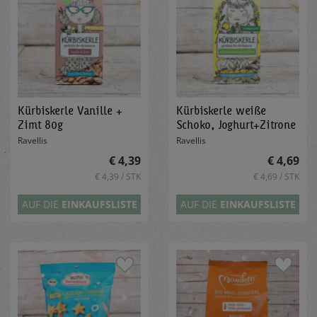
Kürbiskerle Vanille +
Kürbiskerle weiße
Zimt 80g
Schoko, Joghurt+Zitrone
80g
Ravellis
Ravellis
€ 4,39
€ 4,69
€ 4,39 / STK
€ 4,69 / STK
AUF DIE
EINKAUFSLISTE
AUF DIE
EINKAUFSLISTE