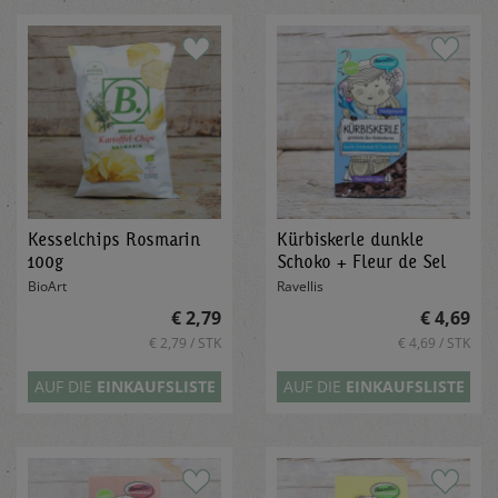
Kesselchips Rosmarin
Kürbiskerle dunkle
100g
Schoko + Fleur de Sel
80g
BioArt
Ravellis
€ 2,79
€ 4,69
€ 2,79 / STK
€ 4,69 / STK
AUF DIE
EINKAUFSLISTE
AUF DIE
EINKAUFSLISTE