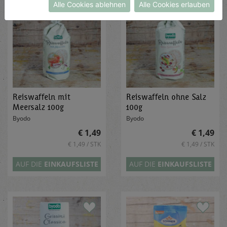
Alle Cookies ablehnen
Alle Cookies erlauben
Reiswaffeln mit
Reiswaffeln ohne Salz
Meersalz 100g
100g
Byodo
Byodo
€ 1,49
€ 1,49
€ 1,49 / STK
€ 1,49 / STK
AUF DIE
EINKAUFSLISTE
AUF DIE
EINKAUFSLISTE