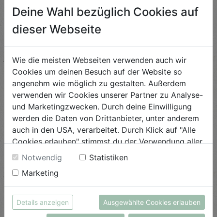
Deine Wahl bezüglich Cookies auf
dieser Webseite
Wie die meisten Webseiten verwenden auch wir
Cookies um deinen Besuch auf der Website so
angenehm wie möglich zu gestalten. Außerdem
verwenden wir Cookies unserer Partner zu Analyse-
und Marketingzwecken. Durch deine Einwilligung
werden die Daten von Drittanbieter, unter anderem
Partymix Classic 200g
Dinkel Brezen 5 Stk.
auch in den USA, verarbeitet. Durch Klick auf "Alle
Cookies erlauben" stimmst du der Verwendung aller
Huober Brezel
Hamedinger
Cookies zu. Unter "Details anzeigen" findest du alle
€ 2,29
€ 6,79
Notwendig
Statistiken
Infos zu den unterschiedlichen Cookies, du kannst
€ 2,29 / STK
€ 6,79 / STK
Marketing
auch entscheiden, welche Cookies du erlauben
AUF DIE
EINKAUFSLISTE
AUF DIE
EINKAUFSLISTE
möchtest.
Weitere Informationen findest du in unserer
Details anzeigen
Ausgewählte Cookies erlauben
Datenschutzerklärung
bzw. im
Impressum