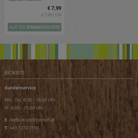
€ 7,99
€ 7,99 / STK
AUF DIE
EINKAUFSLISTE
BIOKISTE
Kundenservice
Mo - Do: 8.00 - 16.00 Uhr
Fr: 8.00 - 15.00 Uhr
E
.
dieBiokiste@biohof.at
T
.
+43 7272 2597