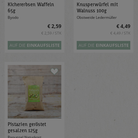
Kichererbsen Waffeln
Knusperwürfel mit
65g
Walnuss 100g
Byodo
Obstweide Ledermüller
€ 2,59
€ 4,49
€ 2,59 / STK
€ 4,49 / STK
AUF DIE
EINKAUFSLISTE
AUF DIE
EINKAUFSLISTE
Pistazien geröstet
gesalzen 125g
Rapunzel Naturkost