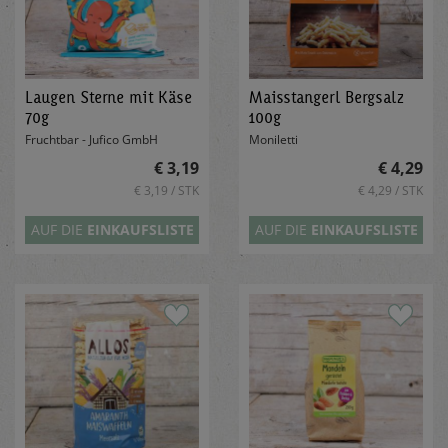
Laugen Sterne mit Käse
Maisstangerl Bergsalz
70g
100g
Fruchtbar - Jufico GmbH
Moniletti
€ 3,19
€ 4,29
€ 3,19 / STK
€ 4,29 / STK
AUF DIE
EINKAUFSLISTE
AUF DIE
EINKAUFSLISTE