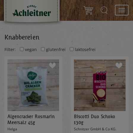
Toggl
navig
Knabbereien
Filter:
vegan
glutenfrei
laktosefrei
Algencracker Rosmarin
Biscotti Duo Schoko
Meersalz 45g
130g
Helga
Schnitzer GmbH & Co KG.