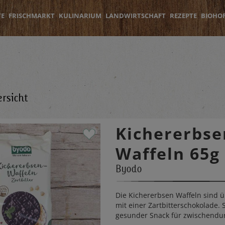
TE
FRISCHMARKT
KULINARIUM
LANDWIRTSCHAFT
REZEPTE
BIOHO
rsicht
Kichererbse
Waffeln 65g
Byodo
Die Kichererbsen Waffeln sind 
mit einer Zartbitterschokolade. S
gesunder Snack für zwischendu