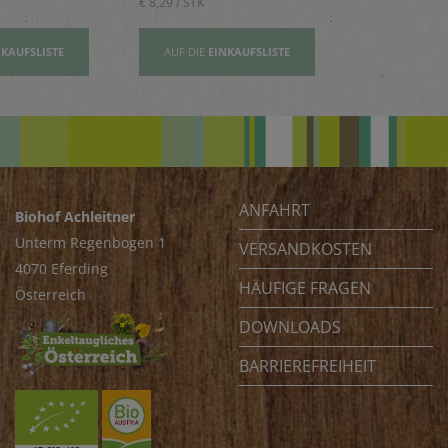
€ 8,29 / STK
€ 2,80 / STK
NKAUFSLISTE
AUF DIE
EINKAUFSLISTE
AUF DIE
EI
ANFAHRT
Biohof Achleitner
Unterm Regenbogen 1
VERSANDKOSTEN
4070 Eferding
HÄUFIGE FRAGEN
Österreich
DOWNLOADS
BARRIEREFREIHEIT