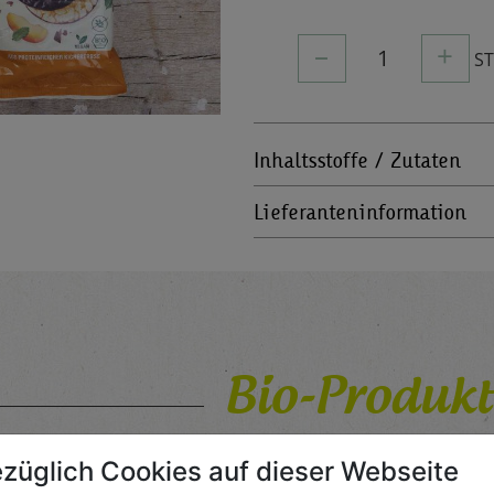
–
+
1
S
Inhaltsstoffe / Zutaten
Lieferanteninformation
Bio-Produkt
für Jedermann
züglich Cookies auf dieser Webseite