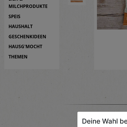
MILCHPRODUKTE
SPEIS
HAUSHALT
GESCHENKIDEEN
HAUSG'MOCHT
THEMEN
Deine Wahl be