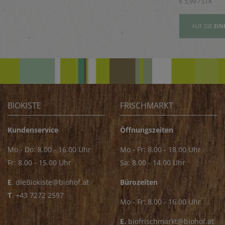
€ 5,89 / STK
€ 5,99 / STK
AUFSLISTE
AUF DIE
EINKAUFSLISTE
AUF DIE
EIN
BIOKISTE
FRISCHMARKT
Kundenservice
Öffnungszeiten
Mo - Do: 8.00 - 16.00 Uhr
Mo - Fr: 8.00 - 18.00 Uhr
Fr: 8.00 - 15.00 Uhr
Sa: 8.00 - 14.00 Uhr
E
.
dieBiokiste@biohof.at
Bürozeiten
T
.
+43 7272 2597
Mo - Fr: 8.00 - 16.00 Uhr
E.
biofrischmarkt@biohof.at