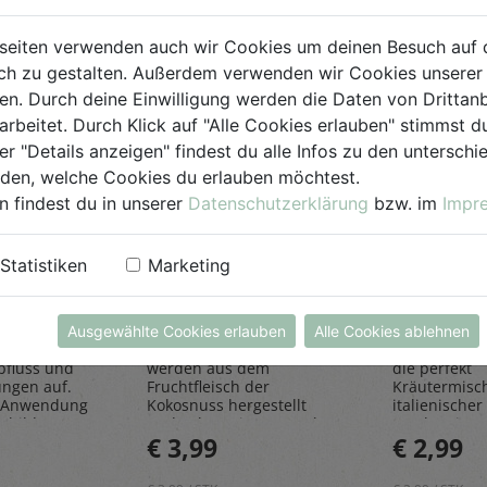
seiten verwenden auch wir Cookies um deinen Besuch auf 
h zu gestalten. Außerdem verwenden wir Cookies unserer 
. Durch deine Einwilligung werden die Daten von Drittanb
arbeitet. Durch Klick auf "Alle Cookies erlauben" stimmst
er "Details anzeigen" findest du alle Infos zu den untersch
iden, welche Cookies du erlauben möchtest.
n findest du in unserer
Datenschutzerklärung
bzw. im
Impr
einiger
Kokosraspeln
Kräuter
250g
all'Itali
Statistiken
Marketing
Rapunzel Naturkost
Sonnentor
Ausgewählte Cookies erlauben
Alle Cookies ablehnen
iniger
Den feinen Kokosraspeln
Die Kräuter al
bfluss und
werden aus dem
die perfekt
ungen auf.
Fruchtfleisch der
Kräutermisc
 Anwendung
Kokosnuss hergestellt
italienischer 
sbildung
und geben einen Hauch
rundet Pizze
€ 3,99
€ 2,99
Exotik in köstliche Kuchen
und Pastager
& Kekse