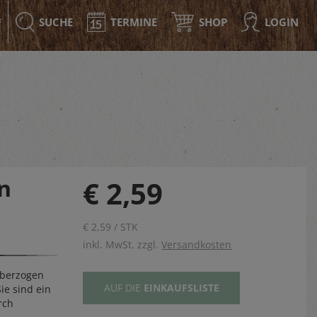
SUCHE
TERMINE
SHOP
LOGIN
F
n
€ 2,59
€ 2,59 / STK
inkl. MwSt. zzgl.
Versandkosten
überzogen
AUF DIE
EINKAUFSLISTE
ie sind ein
rch