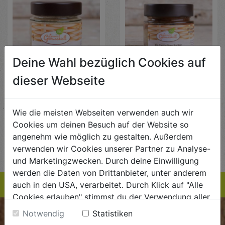
Deine Wahl bezüglich Cookies auf
Senf Schlägler Roggen
Schoko
dieser Webseite
100g
Zwetschkenkuchen im
Glas 120g
Laura's Genuss Kisterl
Laura's Genuss Kisterl
Wie die meisten Webseiten verwenden auch wir
€ 5,99
€ 6,19
Cookies um deinen Besuch auf der Website so
€ 5,99 / STK
€ 6,19 / STK
angenehm wie möglich zu gestalten. Außerdem
AUF DIE
EINKAUFSLISTE
AUF DIE
EINKAUFSLISTE
verwenden wir Cookies unserer Partner zu Analyse-
und Marketingzwecken. Durch deine Einwilligung
werden die Daten von Drittanbieter, unter anderem
auch in den USA, verarbeitet. Durch Klick auf "Alle
Cookies erlauben" stimmst du der Verwendung aller
Cookies zu. Unter "Details anzeigen" findest du alle
Notwendig
Statistiken
BIOKISTE
Infos zu den unterschiedlichen Cookies, du kannst