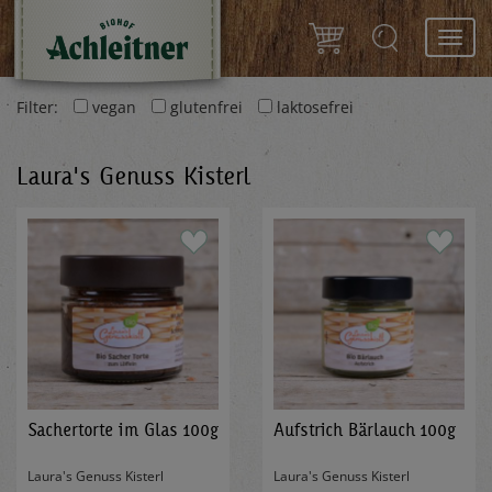
Toggl
navig
Filter:
vegan
glutenfrei
laktosefrei
Laura's Genuss Kisterl
Sachertorte im Glas 100g
Aufstrich Bärlauch 100g
Laura's Genuss Kisterl
Laura's Genuss Kisterl