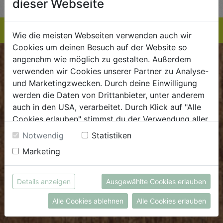
dieser Webseite
Wie die meisten Webseiten verwenden auch wir
Cookies um deinen Besuch auf der Website so
angenehm wie möglich zu gestalten. Außerdem
BIOKISTE
verwenden wir Cookies unserer Partner zu Analyse-
und Marketingzwecken. Durch deine Einwilligung
Kundenservice
werden die Daten von Drittanbieter, unter anderem
auch in den USA, verarbeitet. Durch Klick auf "Alle
Mo - Do: 8.00 - 16.00 Uhr
Cookies erlauben" stimmst du der Verwendung aller
Fr: 8.00 - 15.00 Uhr
Cookies zu. Unter "Details anzeigen" findest du alle
Notwendig
Statistiken
E
.
dieBiokiste@biohof.at
Infos zu den unterschiedlichen Cookies, du kannst
Marketing
T
.
+43 7272 2597
auch entscheiden, welche Cookies du erlauben
möchtest.
Weitere Informationen findest du in unserer
Details anzeigen
Ausgewählte Cookies erlauben
FRISCHMARKT
Datenschutzerklärung
bzw. im
Impressum
Alle Cookies ablehnen
Alle Cookies erlauben
Öffnungszeiten