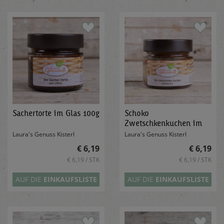
Sachertorte im Glas 100g
Schoko
Zwetschkenkuchen im
Glas 120g
Laura's Genuss Kisterl
Laura's Genuss Kisterl
€ 6,19
€ 6,19
€ 6,19 / STK
€ 6,19 / STK
AUF DIE
EINKAUFSLISTE
AUF DIE
EINKAUFSLISTE