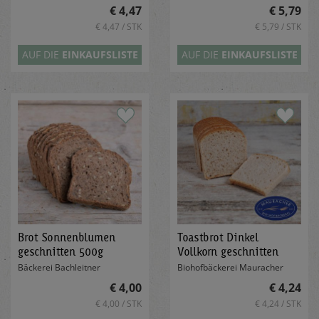
€ 4,47
€ 5,79
€ 4,47 / STK
€ 5,79 / STK
AUF DIE
EINKAUFSLISTE
AUF DIE
EINKAUFSLISTE
Brot Sonnenblumen
Toastbrot Dinkel
geschnitten 500g
Vollkorn geschnitten
250g
Bäckerei Bachleitner
Biohofbäckerei Mauracher
€ 4,00
€ 4,24
€ 4,00 / STK
€ 4,24 / STK