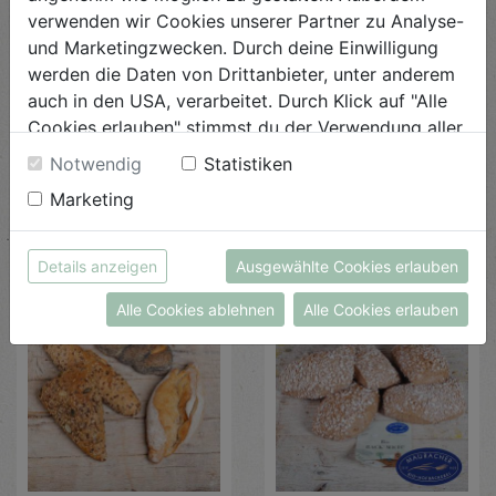
verwenden wir Cookies unserer Partner zu Analyse-
und Marketingzwecken. Durch deine Einwilligung
werden die Daten von Drittanbieter, unter anderem
Jausen Sackerl 4 Stk.
Panini Royal 3Stk. 188g
auch in den USA, verarbeitet. Durch Klick auf "Alle
Cookies erlauben" stimmst du der Verwendung aller
Biohofbäckerei Mauracher
Schnitzer GmbH & Co KG.
Cookies zu. Unter "Details anzeigen" findest du alle
€ 7,69
€ 2,72
Notwendig
Statistiken
Infos zu den unterschiedlichen Cookies, du kannst
€ 7,69 / STK
€ 2,72 / STK
Marketing
auch entscheiden, welche Cookies du erlauben
AUF DIE
EINKAUFSLISTE
AUF DIE
EINKAUFSLISTE
möchtest.
Weitere Informationen findest du in unserer
Details anzeigen
Ausgewählte Cookies erlauben
Datenschutzerklärung
bzw. im
Impressum
Alle Cookies ablehnen
Alle Cookies erlauben