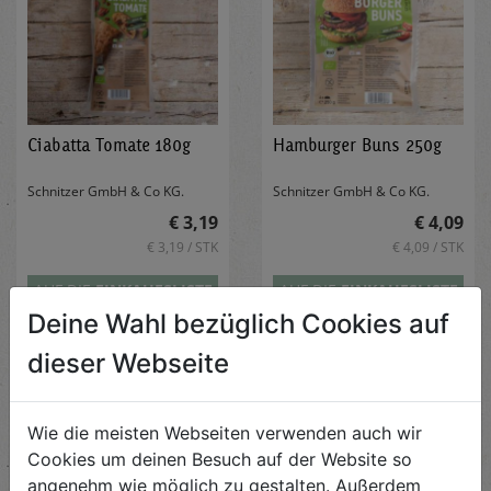
Ciabatta Tomate 180g
Hamburger Buns 250g
Schnitzer GmbH & Co KG.
Schnitzer GmbH & Co KG.
€ 3,19
€ 4,09
€ 3,19 / STK
€ 4,09 / STK
AUF DIE
EINKAUFSLISTE
AUF DIE
EINKAUFSLISTE
Deine Wahl bezüglich Cookies auf
dieser Webseite
Wie die meisten Webseiten verwenden auch wir
Cookies um deinen Besuch auf der Website so
angenehm wie möglich zu gestalten. Außerdem