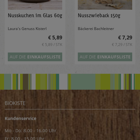
Nusskuchen im Glas 60g
Nusszwieback 150g
Laura's Genuss Kisterl
Bäckerei Bachleitner
€ 5,89
€ 7,29
€ 5,89 / STK
€ 7,29 / STK
AUF DIE
EINKAUFSLISTE
AUF DIE
EINKAUFSLISTE
BIOKISTE
Kundenservice
Mo - Do: 8.00 - 16.00 Uhr
Fr: 8.00 - 15.00 Uhr