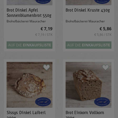
Brot Dinkel Apfel
Brot Dinkel Kruste 430g
Sonnenblumenbrot 550g
Biohofbäckerei Mauracher
Biohofbäckerei Mauracher
€ 7,19
€ 5,86
€ 7,19 / STK
€ 5,86 / STK
AUF DIE
EINKAUFSLISTE
AUF DIE
EINKAUFSLISTE
Sissys Dinkel Laiberl
Brot Einkorn Vollkorn
300g
700g