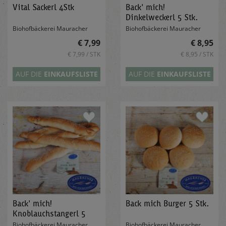
Vital Sackerl 4Stk
Back' mich!
Dinkelweckerl 5 Stk.
Biohofbäckerei Mauracher
Biohofbäckerei Mauracher
€ 7,99
€ 8,95
€ 7,99 / STK
€ 8,95 / STK
AUF DIE
EINKAUFSLISTE
AUF DIE
EINKAUFSLISTE
Back' mich!
Back mich Burger 5 Stk.
Knoblauchstangerl 5
Stk.
Biohofbäckerei Mauracher
Biohofbäckerei Mauracher