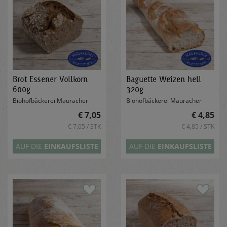
Brot Essener Vollkorn
Baguette Weizen hell
600g
320g
Biohofbäckerei Mauracher
Biohofbäckerei Mauracher
€ 7,05
€ 4,85
€ 7,05 / STK
€ 4,85 / STK
AUF DIE
EINKAUFSLISTE
AUF DIE
EINKAUFSLISTE