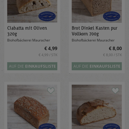
Ciabatta mit Oliven
Brot Dinkel Kasten pur
320g
Vollkorn 700g
Biohofbäckerei Mauracher
Biohofbäckerei Mauracher
€ 4,99
€ 8,00
€ 4,99 / STK
€ 8,00 / STK
AUF DIE
EINKAUFSLISTE
AUF DIE
EINKAUFSLISTE