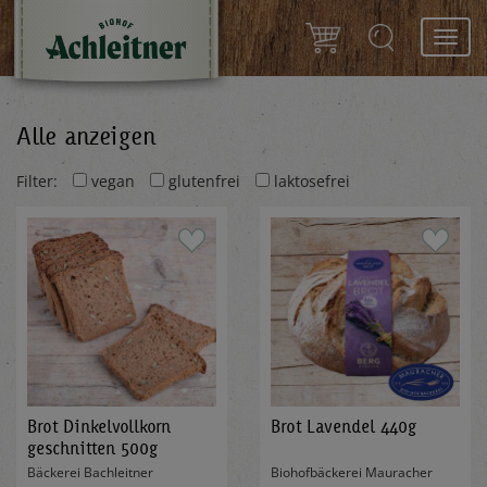
Toggl
navig
Alle anzeigen
Filter:
vegan
glutenfrei
laktosefrei
Brot Dinkelvollkorn
Brot Lavendel 440g
geschnitten 500g
Bäckerei Bachleitner
Biohofbäckerei Mauracher