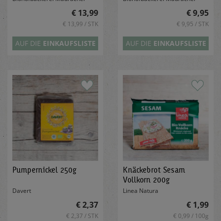
€ 13,99
€ 9,95
€ 13,99 / STK
€ 9,95 / STK
AUF DIE
EINKAUFSLISTE
AUF DIE
EINKAUFSLISTE
Pumpernickel 250g
Knäckebrot Sesam
Vollkorn 200g
Davert
Linea Natura
€ 2,37
€ 1,99
€ 2,37 / STK
€ 0,99 / 100g