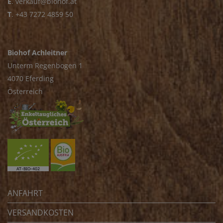
E
.
verkauf@biohof.at
T
.
+43 7272 4859 50
Biohof Achleitner
Unterm Regenbogen 1
4070 Eferding
Österreich
ANFAHRT
VERSANDKOSTEN