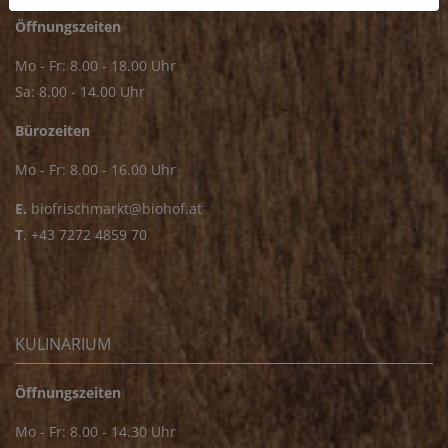
Öffnungszeiten
Mo - Fr: 8.00 - 18.00 Uhr
Sa: 8.00 - 14.00 Uhr
Bürozeiten
Mo - Fr: 8.00 - 16.00 Uhr
E.
biofrischmarkt@biohof.at
T
.
+43 7272 4859 70
KULINARIUM
Öffnungszeiten
Mo - Fr: 8.00 - 14.30 Uhr