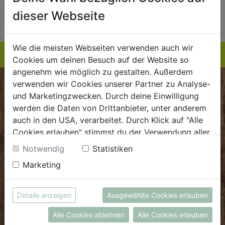
AUF DIE
AUF DIE
dieser Webseite
TE
EINKAUFSLISTE
EINKAUFSLISTE
E
Wie die meisten Webseiten verwenden auch wir
Cookies um deinen Besuch auf der Website so
angenehm wie möglich zu gestalten. Außerdem
verwenden wir Cookies unserer Partner zu Analyse-
BIOKISTE
und Marketingzwecken. Durch deine Einwilligung
werden die Daten von Drittanbieter, unter anderem
Kundenservice
auch in den USA, verarbeitet. Durch Klick auf "Alle
Cookies erlauben" stimmst du der Verwendung aller
Mo - Do: 8.00 - 16.00 Uhr
Cookies zu. Unter "Details anzeigen" findest du alle
Fr: 8.00 - 15.00 Uhr
Notwendig
Statistiken
Infos zu den unterschiedlichen Cookies, du kannst
Marketing
E
.
dieBiokiste@biohof.at
auch entscheiden, welche Cookies du erlauben
T
.
+43 7272 2597
möchtest.
Weitere Informationen findest du in unserer
Details anzeigen
Ausgewählte Cookies erlauben
Datenschutzerklärung
bzw. im
Impressum
FRISCHMARKT
Alle Cookies ablehnen
Alle Cookies erlauben