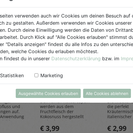
seiten verwenden auch wir Cookies um deinen Besuch auf 
h zu gestalten. Außerdem verwenden wir Cookies unserer 
. Durch deine Einwilligung werden die Daten von Drittanb
arbeitet. Durch Klick auf "Alle Cookies erlauben" stimmst
er "Details anzeigen" findest du alle Infos zu den untersch
iden, welche Cookies du erlauben möchtest.
n findest du in unserer
Datenschutzerklärung
bzw. im
Impr
einiger
Kokosraspeln
Kräuter
Statistiken
Marketing
250g
all'Itali
Rapunzel Naturkost
Sonnentor
Ausgewählte Cookies erlauben
Alle Cookies ablehnen
iniger
Den feinen Kokosraspeln
Die Kräuter al
bfluss und
werden aus dem
die perfekt
ungen auf.
Fruchtfleisch der
Kräutermisc
 Anwendung
Kokosnuss hergestellt
italienischer 
sbildung
und geben einen Hauch
rundet Pizze
€ 3,99
€ 2,99
Exotik in köstliche Kuchen
und Pastager
& Kekse