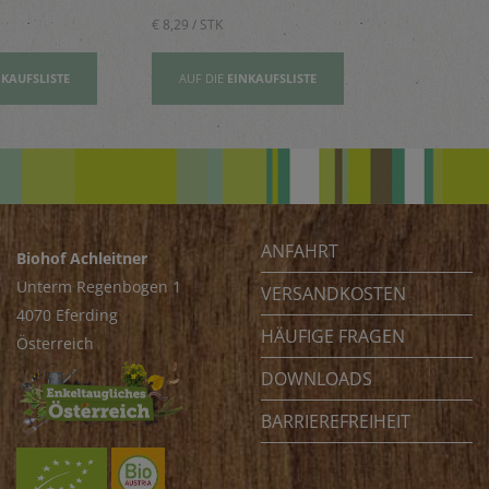
€ 8,29 / STK
€ 2,80 / STK
NKAUFSLISTE
AUF DIE
EINKAUFSLISTE
AUF DIE
EI
ANFAHRT
Biohof Achleitner
Unterm Regenbogen 1
VERSANDKOSTEN
4070 Eferding
HÄUFIGE FRAGEN
Österreich
DOWNLOADS
BARRIEREFREIHEIT