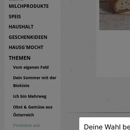
MILCHPRODUKTE
SPEIS
HAUSHALT
GESCHENKIDEEN
HAUSG'MOCHT
THEMEN
Vom eigenen Feld
Dein Sommer mit der
Biokiste
Ich bin Mehrweg
Obst & Gemüse aus
Österreich
Produkte aus
Deine Wahl be