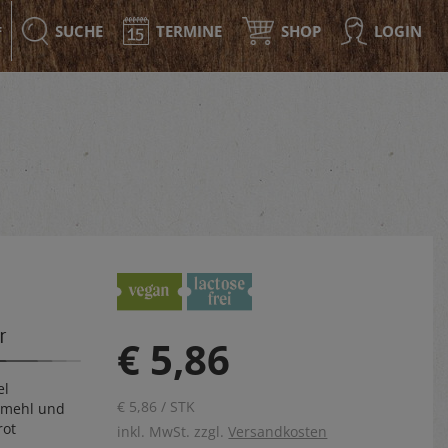
SUCHE
TERMINE
SHOP
LOGIN
F
r
€ 5,86
el
€ 5,86 / STK
lmehl und
rot
inkl. MwSt. zzgl.
Versandkosten