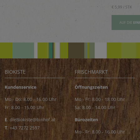
Saucen
€ 5,89 / STK
€ 5,99 / STK
AUFSLISTE
AUF DIE
EINKAUFSLISTE
AUF DIE
EIN
BIOKISTE
FRISCHMARKT
Kundenservice
Öffnungszeiten
Mo - Do: 8.00 - 16.00 Uhr
Mo - Fr: 8.00 - 18.00 Uhr
Fr: 8.00 - 15.00 Uhr
Sa: 8.00 - 14.00 Uhr
E
.
dieBiokiste@biohof.at
Bürozeiten
T
.
+43 7272 2597
Mo - Fr: 8.00 - 16.00 Uhr