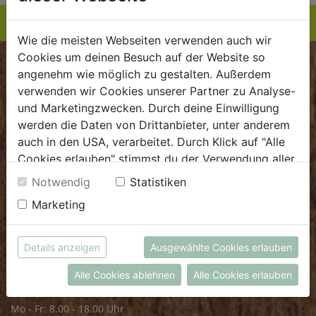
Wie die meisten Webseiten verwenden auch wir
Cookies um deinen Besuch auf der Website so
BIOKISTE
angenehm wie möglich zu gestalten. Außerdem
verwenden wir Cookies unserer Partner zu Analyse-
Kundenservice
und Marketingzwecken. Durch deine Einwilligung
werden die Daten von Drittanbieter, unter anderem
Mo - Do: 8.00 - 16.00 Uhr
auch in den USA, verarbeitet. Durch Klick auf "Alle
Fr: 8.00 - 15.00 Uhr
Cookies erlauben" stimmst du der Verwendung aller
Cookies zu. Unter "Details anzeigen" findest du alle
E
.
dieBiokiste@biohof.at
Notwendig
Statistiken
Infos zu den unterschiedlichen Cookies, du kannst
T
.
+43 7272 2597
Marketing
auch entscheiden, welche Cookies du erlauben
möchtest.
Weitere Informationen findest du in unserer
FRISCHMARKT
Details anzeigen
Ausgewählte Cookies erlauben
Datenschutzerklärung
bzw. im
Impressum
Alle Cookies ablehnen
Alle Cookies erlauben
Öffnungszeiten
Mo - Fr: 8.00 - 18.00 Uhr