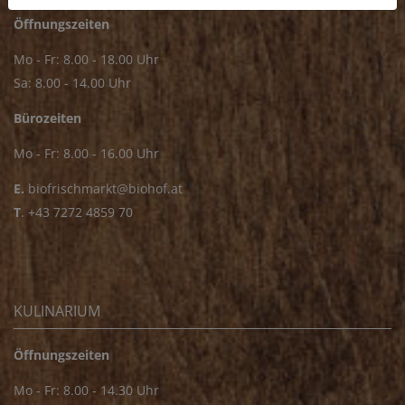
Öffnungszeiten
Mo - Fr: 8.00 - 18.00 Uhr
Sa: 8.00 - 14.00 Uhr
Bürozeiten
Mo - Fr: 8.00 - 16.00 Uhr
E.
biofrischmarkt@biohof.at
T
.
+43 7272 4859 70
KULINARIUM
Öffnungszeiten
Mo - Fr: 8.00 - 14.30 Uhr