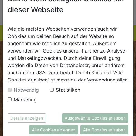
AUF DIE
AUF DIE
dieser Webseite
TE
EINKAUFSLISTE
EINKAUFSLISTE
E
Wie die meisten Webseiten verwenden auch wir
Cookies um deinen Besuch auf der Website so
angenehm wie möglich zu gestalten. Außerdem
verwenden wir Cookies unserer Partner zu Analyse-
BIOKISTE
und Marketingzwecken. Durch deine Einwilligung
werden die Daten von Drittanbieter, unter anderem
Kundenservice
auch in den USA, verarbeitet. Durch Klick auf "Alle
Cookies erlauben" stimmst du der Verwendung aller
Mo - Do: 8.00 - 16.00 Uhr
Cookies zu. Unter "Details anzeigen" findest du alle
Fr: 8.00 - 15.00 Uhr
Notwendig
Statistiken
Infos zu den unterschiedlichen Cookies, du kannst
Marketing
E
.
dieBiokiste@biohof.at
auch entscheiden, welche Cookies du erlauben
T
.
+43 7272 2597
möchtest.
Weitere Informationen findest du in unserer
Details anzeigen
Ausgewählte Cookies erlauben
Datenschutzerklärung
bzw. im
Impressum
FRISCHMARKT
Alle Cookies ablehnen
Alle Cookies erlauben