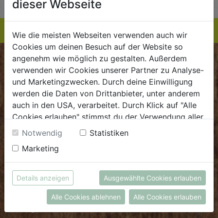
dieser Webseite
Wie die meisten Webseiten verwenden auch wir
Cookies um deinen Besuch auf der Website so
angenehm wie möglich zu gestalten. Außerdem
BIOKISTE
verwenden wir Cookies unserer Partner zu Analyse-
und Marketingzwecken. Durch deine Einwilligung
Kundenservice
werden die Daten von Drittanbieter, unter anderem
auch in den USA, verarbeitet. Durch Klick auf "Alle
Mo - Do: 8.00 - 16.00 Uhr
Cookies erlauben" stimmst du der Verwendung aller
Fr: 8.00 - 15.00 Uhr
Cookies zu. Unter "Details anzeigen" findest du alle
Notwendig
Statistiken
E
.
dieBiokiste@biohof.at
Infos zu den unterschiedlichen Cookies, du kannst
Marketing
T
.
+43 7272 2597
auch entscheiden, welche Cookies du erlauben
möchtest.
Weitere Informationen findest du in unserer
Details anzeigen
Ausgewählte Cookies erlauben
FRISCHMARKT
Datenschutzerklärung
bzw. im
Impressum
Alle Cookies ablehnen
Alle Cookies erlauben
Öffnungszeiten