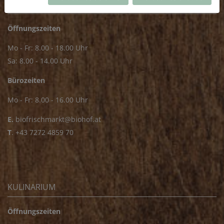
FRISCHMARKT
Öffnungszeiten
Mo - Fr: 8.00 - 18.00 Uhr
Sa: 8.00 - 14.00 Uhr
Bürozeiten
Mo - Fr: 8.00 - 16.00 Uhr
E.
biofrischmarkt@biohof.at
T
.
+43 7272 4859 70
KULINARIUM
Öffnungszeiten