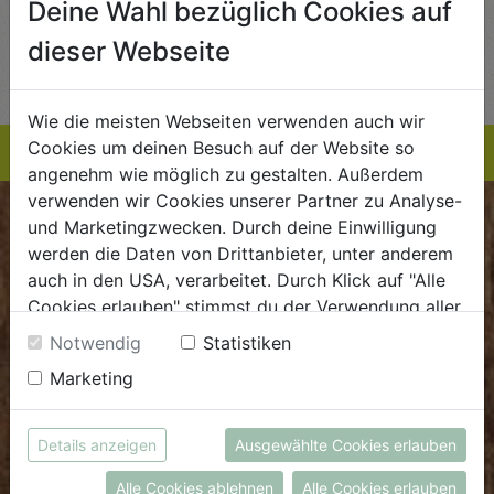
Deine Wahl bezüglich Cookies auf
AUF DIE
AUF DIE
dieser Webseite
TE
EINKAUFSLISTE
EINKAUFSLISTE
E
Wie die meisten Webseiten verwenden auch wir
Cookies um deinen Besuch auf der Website so
angenehm wie möglich zu gestalten. Außerdem
verwenden wir Cookies unserer Partner zu Analyse-
und Marketingzwecken. Durch deine Einwilligung
BIOKISTE
werden die Daten von Drittanbieter, unter anderem
auch in den USA, verarbeitet. Durch Klick auf "Alle
Kundenservice
Cookies erlauben" stimmst du der Verwendung aller
Mo - Do: 8.00 - 16.00 Uhr
Cookies zu. Unter "Details anzeigen" findest du alle
Notwendig
Statistiken
Fr: 8.00 - 15.00 Uhr
Infos zu den unterschiedlichen Cookies, du kannst
Marketing
auch entscheiden, welche Cookies du erlauben
E
.
dieBiokiste@biohof.at
möchtest.
T
.
+43 7272 2597
Weitere Informationen findest du in unserer
Details anzeigen
Ausgewählte Cookies erlauben
Datenschutzerklärung
bzw. im
Impressum
Alle Cookies ablehnen
Alle Cookies erlauben