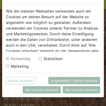
Wie die meisten Webseiten verwenden auch wir
Cookies um deinen Besuch auf der Website so
BIOKISTE
angenehm wie möglich zu gestalten. Außerdem
verwenden wir Cookies unserer Partner zu Analyse-
Kundenservice
und Marketingzwecken. Durch deine Einwilligung
werden die Daten von Drittanbieter, unter anderem
Mo - Do: 8.00 - 16.00 Uhr
auch in den USA, verarbeitet. Durch Klick auf "Alle
Fr: 8.00 - 15.00 Uhr
Cookies erlauben" stimmst du der Verwendung aller
E
.
dieBiokiste@biohof.at
Cookies zu. Unter "Details anzeigen" findest du alle
Notwendig
Statistiken
T
.
+43 7272 2597
Infos zu den unterschiedlichen Cookies, du kannst
Marketing
auch entscheiden, welche Cookies du erlauben
möchtest.
FRISCHMARKT
Weitere Informationen findest du in unserer
Details anzeigen
Ausgewählte Cookies erlauben
Datenschutzerklärung
bzw. im
Impressum
Öffnungszeiten
Alle Cookies ablehnen
Alle Cookies erlauben
Mo - Fr: 8.00 - 18.00 Uhr
Sa: 8.00 - 14.00 Uhr