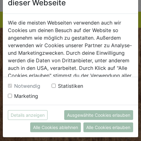
dieser Webseite
Wie die meisten Webseiten verwenden auch wir
Cookies um deinen Besuch auf der Website so
angenehm wie möglich zu gestalten. Außerdem
BIOKISTE
verwenden wir Cookies unserer Partner zu Analyse-
und Marketingzwecken. Durch deine Einwilligung
Kundenservice
werden die Daten von Drittanbieter, unter anderem
auch in den USA, verarbeitet. Durch Klick auf "Alle
Mo - Do: 8.00 - 16.00 Uhr
Cookies erlauben" stimmst du der Verwendung aller
Fr: 8.00 - 15.00 Uhr
Cookies zu. Unter "Details anzeigen" findest du alle
Notwendig
Statistiken
E
.
dieBiokiste@biohof.at
Infos zu den unterschiedlichen Cookies, du kannst
Marketing
T
.
+43 7272 2597
auch entscheiden, welche Cookies du erlauben
möchtest.
Weitere Informationen findest du in unserer
Details anzeigen
Ausgewählte Cookies erlauben
FRISCHMARKT
Datenschutzerklärung
bzw. im
Impressum
Alle Cookies ablehnen
Alle Cookies erlauben
Öffnungszeiten