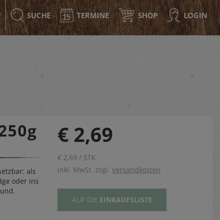
SUCHE
TERMINE
SHOP
LOGIN
F
 250g
€ 2,69
€ 2,69 / STK
inkl. MwSt. zzgl.
Versandkosten
setzbar: als
dge oder ins
sund.
AUF DIE
EINKAUFSLISTE