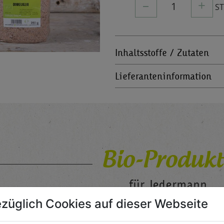
–
+
1
S
Inhaltsstoffe / Zutaten
Lieferanteninformation
Bio-Produkt
für Jedermann
züglich Cookies auf dieser Webseite