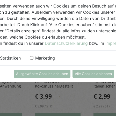
seiten verwenden auch wir Cookies um deinen Besuch auf 
h zu gestalten. Außerdem verwenden wir Cookies unserer 
. Durch deine Einwilligung werden die Daten von Drittanb
arbeitet. Durch Klick auf "Alle Cookies erlauben" stimmst
er "Details anzeigen" findest du alle Infos zu den untersch
iden, welche Cookies du erlauben möchtest.
n findest du in unserer
Datenschutzerklärung
bzw. im
Impr
einiger
Kokosraspeln
Kräuter
250g
all'Itali
Statistiken
Marketing
Rapunzel Naturkost
Sonnentor
iniger
Den feinen Kokosraspeln
Die Kräuter al
Ausgewählte Cookies erlauben
Alle Cookies ablehnen
bfluss und
werden aus dem
die perfekt
ungen auf.
Fruchtfleisch der
Kräutermisc
 Anwendung
Kokosnuss hergestellt
italienischer 
sbildung
und geben einen Hauch
rundet Pizze
€ 3,99
€ 2,99
Exotik in köstliche Kuchen
und Pastager
& Kekse
€ 3,99 / STK
€ 2,99 / STK