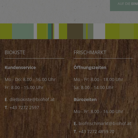
AUFSLISTE
AUF DIE
EINKAUFSLISTE
AUF DIE
EIN
BIOKISTE
FRISCHMARKT
Kundenservice
Öffnungszeiten
Mo - Do: 8.00 - 16.00 Uhr
Mo - Fr: 8.00 - 18.00 Uhr
Fr: 8.00 - 15.00 Uhr
Sa: 8.00 - 14.00 Uhr
E
.
dieBiokiste@biohof.at
Bürozeiten
T
.
+43 7272 2597
Mo - Fr: 8.00 - 16.00 Uhr
E.
biofrischmarkt@biohof.at
T
.
+43 7272 4859 70