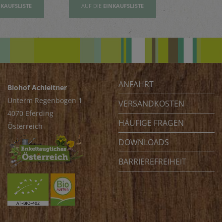
NKAUFSLISTE
AUF DIE
EINKAUFSLISTE
AUF DIE
EI
ANFAHRT
Biohof Achleitner
Unterm Regenbogen 1
VERSANDKOSTEN
4070 Eferding
HÄUFIGE FRAGEN
Österreich
DOWNLOADS
BARRIEREFREIHEIT