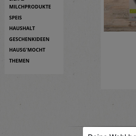
MILCHPRODUKTE
SPEIS
HAUSHALT
GESCHENKIDEEN
HAUSG'MOCHT
THEMEN