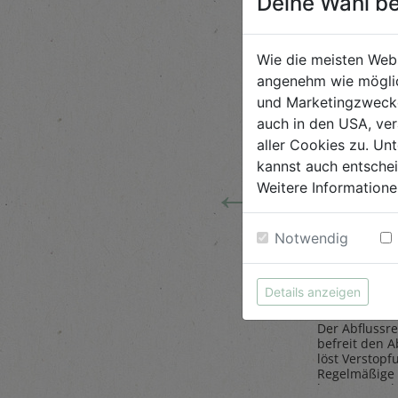
Deine Wahl be
Wie die meisten Web
angenehm wie möglic
und Marketingzwecken
auch in den USA, ver
aller Cookies zu. Unt
kannst auch entsche
←
Weitere Informatione
 Tiere
Steinpilze
Abflussr
Notwendig
getrocknet 20g
1L
Belt`s Bio
AlmaWin
Details anzeigen
Der Abflussre
ose
Herrlich würzig sind die
befreit den A
as Sparen
Steinpilze getrocknet,
löst Verstopf
paß.
gesammelt in den
Regelmäßige
Wäldern des malerischen
beugt Geruch