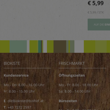
Golija-Gebirges - perfekt
€ 5,89
€ 5,99
vor.
zum Verfeinern von z.B.
Saucen
€ 5,89 / STK
€ 5,99 / STK
AUFSLISTE
AUF DIE
EINKAUFSLISTE
AUF DIE
EIN
BIOKISTE
FRISCHMARKT
Kundenservice
Öffnungszeiten
Mo - Do: 8.00 - 16.00 Uhr
Mo - Fr: 8.00 - 18.00 Uhr
Fr: 8.00 - 15.00 Uhr
Sa: 8.00 - 14.00 Uhr
E
.
dieBiokiste@biohof.at
Bürozeiten
T
.
+43 7272 2597