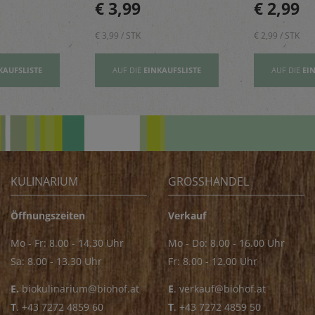
€ 3,99
€ 2,99
Exotik in köstliche Kuchen
und Pastager
& Kekse
€ 3,99 / STK
€ 2,99 / STK
KAUFSLISTE
AUF DIE
EINKAUFSLISTE
AUF DIE
EI
KULINARIUM
GROSSHANDEL
Öffnungszeiten
Verkauf
Mo - Fr: 8.00 - 14.30 Uhr
Mo - Do: 8.00 - 16.00 Uhr
Sa: 8.00 - 13.30 Uhr
Fr: 8.00 - 12.00 Uhr
E.
biokulinarium@biohof.at
E
.
verkauf@biohof.at
T
.
+43 7272 4859 60
T
.
+43 7272 4859 50