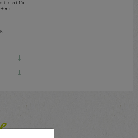
mbiniert für
ebnis.
TK
e