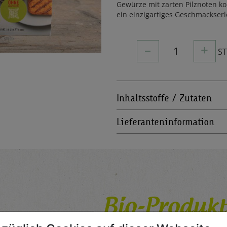
Gewürze mit zarten Pilznoten ko
ein einzigartiges Geschmackserl
–
+
1
S
Inhaltsstoffe / Zutaten
Lieferanteninformation
Bio-Produkt