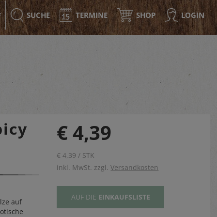
SUCHE
TERMINE
SHOP
LOGIN
F
picy
€ 4,39
€ 4,39 / STK
inkl. MwSt. zzgl.
Versandkosten
AUF DIE
EINKAUFSLISTE
lze auf
otische