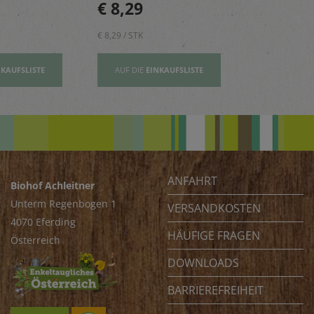
€ 8,29
€ 2,80
ichte ab.
Vitamin E und wertovllen
Tage.
Omega-3-Fettsäuren
€ 8,29 / STK
€ 2,80 / STK
NKAUFSLISTE
AUF DIE
EINKAUFSLISTE
AUF DIE
EI
ANFAHRT
Biohof Achleitner
Unterm Regenbogen 1
VERSANDKOSTEN
4070 Eferding
HÄUFIGE FRAGEN
Österreich
DOWNLOADS
BARRIEREFREIHEIT