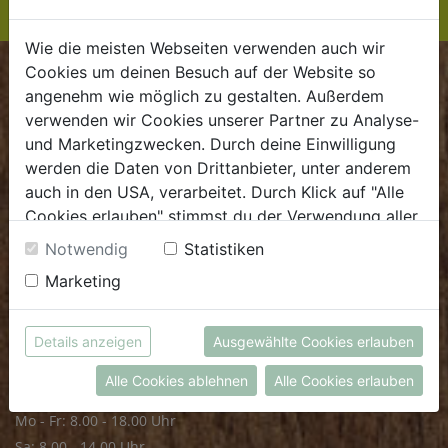
Wie die meisten Webseiten verwenden auch wir
Cookies um deinen Besuch auf der Website so
BIOKISTE
angenehm wie möglich zu gestalten. Außerdem
verwenden wir Cookies unserer Partner zu Analyse-
Kundenservice
und Marketingzwecken. Durch deine Einwilligung
werden die Daten von Drittanbieter, unter anderem
Mo - Do: 8.00 - 16.00 Uhr
auch in den USA, verarbeitet. Durch Klick auf "Alle
Fr: 8.00 - 15.00 Uhr
Cookies erlauben" stimmst du der Verwendung aller
E
.
dieBiokiste@biohof.at
Cookies zu. Unter "Details anzeigen" findest du alle
Notwendig
Statistiken
T
.
+43 7272 2597
Infos zu den unterschiedlichen Cookies, du kannst
Marketing
auch entscheiden, welche Cookies du erlauben
möchtest.
FRISCHMARKT
Weitere Informationen findest du in unserer
Details anzeigen
Ausgewählte Cookies erlauben
Datenschutzerklärung
bzw. im
Impressum
Öffnungszeiten
Alle Cookies ablehnen
Alle Cookies erlauben
Mo - Fr: 8.00 - 18.00 Uhr
Sa: 8.00 - 14.00 Uhr