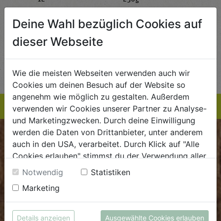
AlmaWin
Rapunzel Naturkost
Sonn
Deine Wahl bezüglich Cookies auf
5,89
€ 5,99
€ 3,99
 / STK
€ 5,99 / STK
€ 3,99 / STK
dieser Webseite
AUF DIE
AUF DIE
TE
EINKAUFSLISTE
EINKAUFSLISTE
E
Wie die meisten Webseiten verwenden auch wir
Cookies um deinen Besuch auf der Website so
angenehm wie möglich zu gestalten. Außerdem
verwenden wir Cookies unserer Partner zu Analyse-
und Marketingzwecken. Durch deine Einwilligung
werden die Daten von Drittanbieter, unter anderem
BIOKISTE
auch in den USA, verarbeitet. Durch Klick auf "Alle
Cookies erlauben" stimmst du der Verwendung aller
Kundenservice
Cookies zu. Unter "Details anzeigen" findest du alle
Notwendig
Statistiken
Infos zu den unterschiedlichen Cookies, du kannst
Mo - Do: 8.00 - 16.00 Uhr
Marketing
auch entscheiden, welche Cookies du erlauben
Fr: 8.00 - 15.00 Uhr
möchtest.
Weitere Informationen findest du in unserer
E
.
dieBiokiste@biohof.at
Details anzeigen
Ausgewählte Cookies erlauben