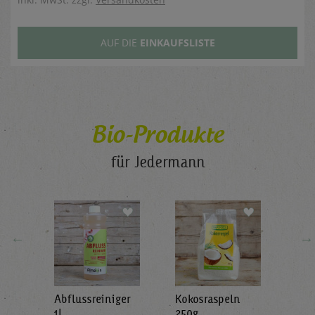
AUF DIE
EINKAUFSLISTE
Bio-Produkte
für Jedermann
←
→
Abflussreiniger
Kokosraspeln
Krä
g
1L
250g
all'