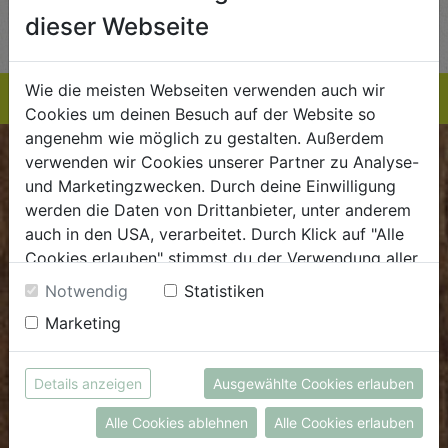
TE
EINKAUFSLISTE
EINKAUFSLISTE
E
dieser Webseite
Wie die meisten Webseiten verwenden auch wir
Cookies um deinen Besuch auf der Website so
angenehm wie möglich zu gestalten. Außerdem
verwenden wir Cookies unserer Partner zu Analyse-
BIOKISTE
und Marketingzwecken. Durch deine Einwilligung
werden die Daten von Drittanbieter, unter anderem
Kundenservice
auch in den USA, verarbeitet. Durch Klick auf "Alle
Mo - Do: 8.00 - 16.00 Uhr
Cookies erlauben" stimmst du der Verwendung aller
Fr: 8.00 - 15.00 Uhr
Cookies zu. Unter "Details anzeigen" findest du alle
Notwendig
Statistiken
Infos zu den unterschiedlichen Cookies, du kannst
E
.
dieBiokiste@biohof.at
Marketing
auch entscheiden, welche Cookies du erlauben
T
.
+43 7272 2597
möchtest.
Weitere Informationen findest du in unserer
Details anzeigen
Ausgewählte Cookies erlauben
Datenschutzerklärung
bzw. im
Impressum
FRISCHMARKT
Alle Cookies ablehnen
Alle Cookies erlauben