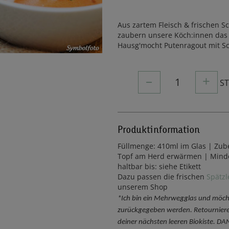
Aus zartem Fleisch & frischen
zaubern unsere Köch:innen das 
Hausg'mocht Putenragout mit 
–
+
1
S
Produktinformation
Füllmenge: 410ml im Glas | Zub
Topf am Herd erwärmen | Mind
haltbar bis: siehe Etikett
Dazu passen die frischen
Spätz
unserem Shop
*Ich bin ein Mehrwegglas und möch
zurückgegeben werden. Retourniere
deiner nächsten leeren Biokiste. D