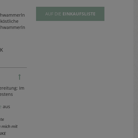
AUF DIE
EINKAUFSLISTE
 Schwammerln
köstliche
Schwammerln
TK
ereitung: Im
estens
le
aus
te
 mich mit
ANKE