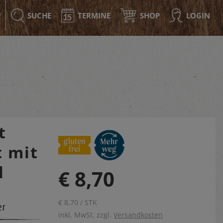
SUCHE
TERMINE
SHOP
LOGIN
F
t
 mit
l
€ 8,70
€ 8,70 / STK
er
inkl. MwSt. zzgl.
Versandkosten