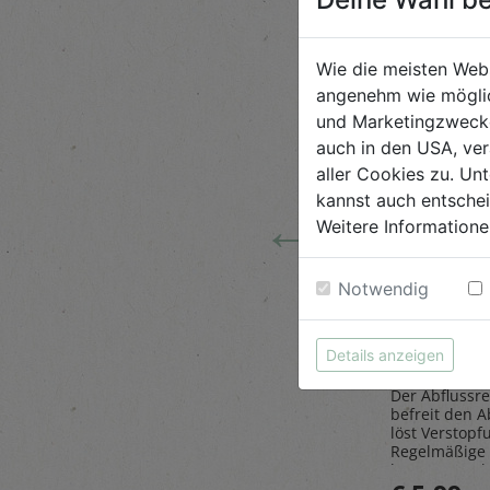
Wie die meisten Web
angenehm wie möglic
und Marketingzwecken
auch in den USA, ver
aller Cookies zu. Unt
kannst auch entsche
←
Weitere Informatione
 Tiere
Steinpilze
Abflussr
Notwendig
getrocknet 20g
1L
Belt`s Bio
AlmaWin
Details anzeigen
Der Abflussre
ose
Herrlich würzig sind die
befreit den A
as Sparen
Steinpilze getrocknet,
löst Verstopf
paß.
gesammelt in den
Regelmäßige
Wäldern des malerischen
beugt Geruch
Golija-Gebirges - perfekt
vor.