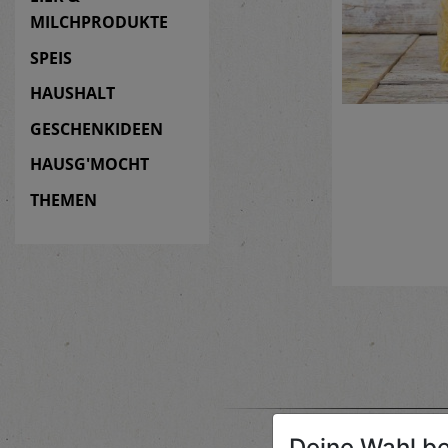
MILCHPRODUKTE
SPEIS
HAUSHALT
GESCHENKIDEEN
HAUSG'MOCHT
THEMEN
Deine Wahl be