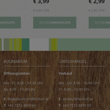
€ 3,99
€ 2,99
& Kekse
€ 3,99 / STK
€ 2,99 / STK
KAUFSLISTE
AUF DIE
EINKAUFSLISTE
AUF DIE
EI
KULINARIUM
GROSSHANDEL
Öffnungszeiten
Verkauf
Mo - Fr: 8.00 - 14.30 Uhr
Mo - Do: 8.00 - 16.00 Uhr
Sa: 8.00 - 13.30 Uhr
Fr: 8.00 - 12.00 Uhr
E.
biokulinarium@biohof.at
E
.
verkauf@biohof.at
T
.
+43 7272 4859 60
T
.
+43 7272 4859 50