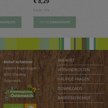
€ 8,29
€ 2,80
Omega-3-Fettsäuren
€ 8,29 / STK
€ 2,80 / STK
NKAUFSLISTE
AUF DIE
EINKAUFSLISTE
AUF DIE
EI
ANFAHRT
Biohof Achleitner
Unterm Regenbogen 1
VERSANDKOSTEN
4070 Eferding
HÄUFIGE FRAGEN
Österreich
DOWNLOADS
BARRIEREFREIHEIT