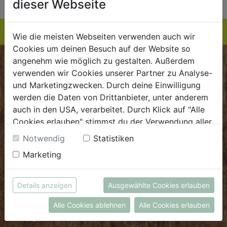
dieser Webseite
Wie die meisten Webseiten verwenden auch wir
Cookies um deinen Besuch auf der Website so
angenehm wie möglich zu gestalten. Außerdem
BIOKISTE
verwenden wir Cookies unserer Partner zu Analyse-
und Marketingzwecken. Durch deine Einwilligung
Kundenservice
werden die Daten von Drittanbieter, unter anderem
auch in den USA, verarbeitet. Durch Klick auf "Alle
Mo - Do: 8.00 - 16.00 Uhr
Cookies erlauben" stimmst du der Verwendung aller
Fr: 8.00 - 15.00 Uhr
Cookies zu. Unter "Details anzeigen" findest du alle
Notwendig
Statistiken
E
.
dieBiokiste@biohof.at
Infos zu den unterschiedlichen Cookies, du kannst
Marketing
T
.
+43 7272 2597
auch entscheiden, welche Cookies du erlauben
möchtest.
Weitere Informationen findest du in unserer
Details anzeigen
Ausgewählte Cookies erlauben
FRISCHMARKT
Datenschutzerklärung
bzw. im
Impressum
Alle Cookies ablehnen
Alle Cookies erlauben
Öffnungszeiten