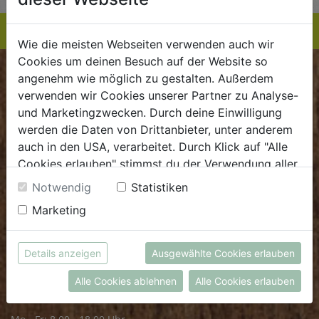
Wie die meisten Webseiten verwenden auch wir
Cookies um deinen Besuch auf der Website so
angenehm wie möglich zu gestalten. Außerdem
BIOKISTE
verwenden wir Cookies unserer Partner zu Analyse-
und Marketingzwecken. Durch deine Einwilligung
Kundenservice
werden die Daten von Drittanbieter, unter anderem
Mo - Do: 8.00 - 16.00 Uhr
auch in den USA, verarbeitet. Durch Klick auf "Alle
Fr: 8.00 - 15.00 Uhr
Cookies erlauben" stimmst du der Verwendung aller
Cookies zu. Unter "Details anzeigen" findest du alle
Notwendig
Statistiken
E
.
dieBiokiste@biohof.at
Infos zu den unterschiedlichen Cookies, du kannst
T
.
+43 7272 2597
Marketing
auch entscheiden, welche Cookies du erlauben
möchtest.
Weitere Informationen findest du in unserer
Details anzeigen
Ausgewählte Cookies erlauben
FRISCHMARKT
Datenschutzerklärung
bzw. im
Impressum
Alle Cookies ablehnen
Alle Cookies erlauben
Öffnungszeiten