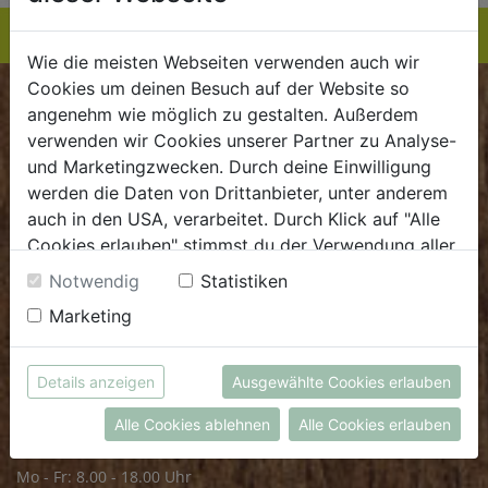
Wie die meisten Webseiten verwenden auch wir
Cookies um deinen Besuch auf der Website so
BIOKISTE
angenehm wie möglich zu gestalten. Außerdem
verwenden wir Cookies unserer Partner zu Analyse-
Kundenservice
und Marketingzwecken. Durch deine Einwilligung
werden die Daten von Drittanbieter, unter anderem
Mo - Do: 8.00 - 16.00 Uhr
auch in den USA, verarbeitet. Durch Klick auf "Alle
Fr: 8.00 - 15.00 Uhr
Cookies erlauben" stimmst du der Verwendung aller
Cookies zu. Unter "Details anzeigen" findest du alle
E
.
dieBiokiste@biohof.at
Notwendig
Statistiken
Infos zu den unterschiedlichen Cookies, du kannst
T
.
+43 7272 2597
Marketing
auch entscheiden, welche Cookies du erlauben
möchtest.
Weitere Informationen findest du in unserer
FRISCHMARKT
Details anzeigen
Ausgewählte Cookies erlauben
Datenschutzerklärung
bzw. im
Impressum
Alle Cookies ablehnen
Alle Cookies erlauben
Öffnungszeiten
Mo - Fr: 8.00 - 18.00 Uhr