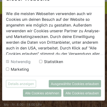
Wie die meisten Webseiten verwenden auch wir
Cookies um deinen Besuch auf der Website so
BIOKISTE
angenehm wie möglich zu gestalten. Außerdem
verwenden wir Cookies unserer Partner zu Analyse-
Kundenservice
und Marketingzwecken. Durch deine Einwilligung
werden die Daten von Drittanbieter, unter anderem
Mo - Do: 8.00 - 16.00 Uhr
auch in den USA, verarbeitet. Durch Klick auf "Alle
Fr: 8.00 - 15.00 Uhr
Cookies erlauben" stimmst du der Verwendung aller
Cookies zu. Unter "Details anzeigen" findest du alle
E
.
dieBiokiste@biohof.at
Notwendig
Statistiken
Infos zu den unterschiedlichen Cookies, du kannst
T
.
+43 7272 2597
Marketing
auch entscheiden, welche Cookies du erlauben
möchtest.
Weitere Informationen findest du in unserer
FRISCHMARKT
Details anzeigen
Ausgewählte Cookies erlauben
Datenschutzerklärung
bzw. im
Impressum
Alle Cookies ablehnen
Alle Cookies erlauben
Öffnungszeiten
Mo - Fr: 8.00 - 18.00 Uhr