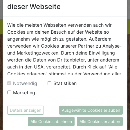
TE
EINKAUFSLISTE
EINKAUFSLISTE
E
dieser Webseite
Wie die meisten Webseiten verwenden auch wir
Cookies um deinen Besuch auf der Website so
angenehm wie möglich zu gestalten. Außerdem
BIOKISTE
verwenden wir Cookies unserer Partner zu Analyse-
und Marketingzwecken. Durch deine Einwilligung
werden die Daten von Drittanbieter, unter anderem
Kundenservice
auch in den USA, verarbeitet. Durch Klick auf "Alle
Mo - Do: 8.00 - 16.00 Uhr
Cookies erlauben" stimmst du der Verwendung aller
Fr: 8.00 - 15.00 Uhr
Cookies zu. Unter "Details anzeigen" findest du alle
Notwendig
Statistiken
Infos zu den unterschiedlichen Cookies, du kannst
E
.
dieBiokiste@biohof.at
Marketing
auch entscheiden, welche Cookies du erlauben
T
.
+43 7272 2597
möchtest.
Weitere Informationen findest du in unserer
Details anzeigen
Ausgewählte Cookies erlauben
Datenschutzerklärung
bzw. im
Impressum
FRISCHMARKT
Alle Cookies ablehnen
Alle Cookies erlauben