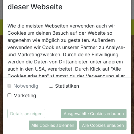
TE
EINKAUFSLISTE
EINKAUFSLISTE
E
dieser Webseite
Wie die meisten Webseiten verwenden auch wir
Cookies um deinen Besuch auf der Website so
angenehm wie möglich zu gestalten. Außerdem
BIOKISTE
verwenden wir Cookies unserer Partner zu Analyse-
und Marketingzwecken. Durch deine Einwilligung
werden die Daten von Drittanbieter, unter anderem
Kundenservice
auch in den USA, verarbeitet. Durch Klick auf "Alle
Mo - Do: 8.00 - 16.00 Uhr
Cookies erlauben" stimmst du der Verwendung aller
Fr: 8.00 - 15.00 Uhr
Cookies zu. Unter "Details anzeigen" findest du alle
Notwendig
Statistiken
Infos zu den unterschiedlichen Cookies, du kannst
E
.
dieBiokiste@biohof.at
Marketing
auch entscheiden, welche Cookies du erlauben
T
.
+43 7272 2597
möchtest.
Weitere Informationen findest du in unserer
Details anzeigen
Ausgewählte Cookies erlauben
Datenschutzerklärung
bzw. im
Impressum
FRISCHMARKT
Alle Cookies ablehnen
Alle Cookies erlauben