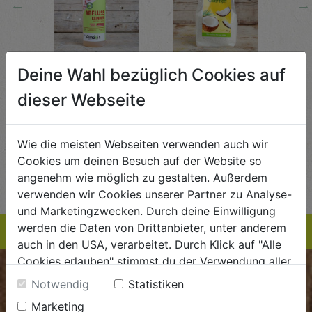
←
→
Abflussreiniger
Kokosraspeln
Krä
Deine Wahl bezüglich Cookies auf
g
1L
250g
all'
AlmaWin
Rapunzel Naturkost
Sonn
dieser Webseite
5,89
€ 5,99
€ 3,99
 / STK
€ 5,99 / STK
€ 3,99 / STK
Wie die meisten Webseiten verwenden auch wir
AUF DIE
AUF DIE
Cookies um deinen Besuch auf der Website so
angenehm wie möglich zu gestalten. Außerdem
TE
EINKAUFSLISTE
EINKAUFSLISTE
E
verwenden wir Cookies unserer Partner zu Analyse-
und Marketingzwecken. Durch deine Einwilligung
werden die Daten von Drittanbieter, unter anderem
auch in den USA, verarbeitet. Durch Klick auf "Alle
Cookies erlauben" stimmst du der Verwendung aller
Cookies zu. Unter "Details anzeigen" findest du alle
BIOKISTE
Notwendig
Statistiken
Infos zu den unterschiedlichen Cookies, du kannst
Marketing
auch entscheiden, welche Cookies du erlauben