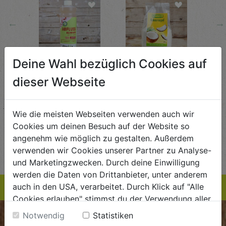
←
→
Deine Wahl bezüglich Cookies auf
Abflussreiniger
Kokosraspeln
Krä
g
1L
250g
all'
dieser Webseite
AlmaWin
Rapunzel Naturkost
Sonn
5,89
€ 5,99
€ 3,99
Wie die meisten Webseiten verwenden auch wir
 / STK
€ 5,99 / STK
€ 3,99 / STK
Cookies um deinen Besuch auf der Website so
AUF DIE
AUF DIE
angenehm wie möglich zu gestalten. Außerdem
TE
EINKAUFSLISTE
EINKAUFSLISTE
E
verwenden wir Cookies unserer Partner zu Analyse-
und Marketingzwecken. Durch deine Einwilligung
werden die Daten von Drittanbieter, unter anderem
auch in den USA, verarbeitet. Durch Klick auf "Alle
Cookies erlauben" stimmst du der Verwendung aller
Cookies zu. Unter "Details anzeigen" findest du alle
Notwendig
Statistiken
BIOKISTE
Infos zu den unterschiedlichen Cookies, du kannst