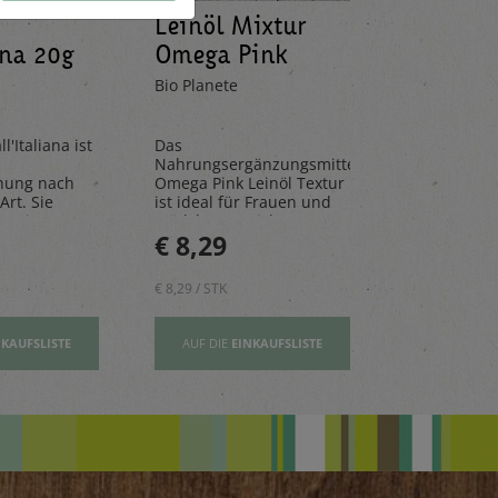
Leinöl Mixtur
Limona
ana 20g
Omega Pink
Mandar
100ml
330ml
Bio Planete
Pedacola
l'Italiana ist
Das
Die Limona
Nahrungsergänzungsmittel
aus frische
hung nach
Omega Pink Leinöl Textur
Mandarinen
Art. Sie
ist ideal für Frauen und
natürlichen 
n, Risottos
Mädchen – reich an
perfekt für 
€ 8,29
€ 2,80
ichte ab.
Vitamin E und wertovllen
Tage.
Omega-3-Fettsäuren
€ 8,29 / STK
€ 2,80 / STK
NKAUFSLISTE
AUF DIE
EINKAUFSLISTE
AUF DIE
EI