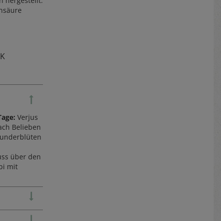
 hergestellt.
ensäure
TK
 Tage:
Verjus
ach Belieben
lunderblüten
uss über den
bi mit