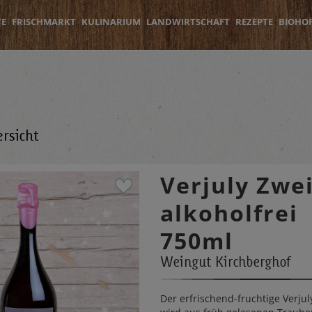
TE
FRISCHMARKT
KULINARIUM
LANDWIRTSCHAFT
REZEPTE
BIOHO
rsicht
Verjuly Zwei
alkoholfrei
750ml
Weingut Kirchberghof
Der erfrischend-fruchtige Verjul