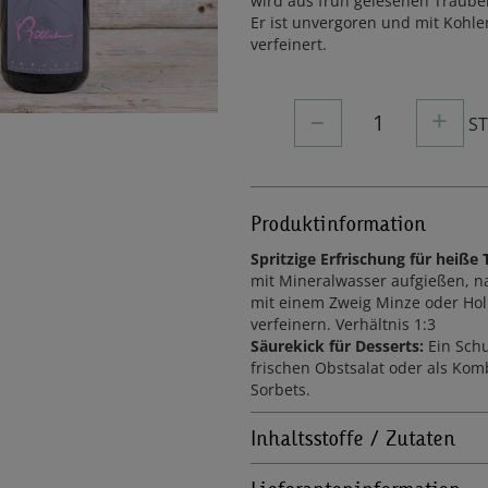
wird aus früh gelesenen Trauben
Er ist unvergoren und mit Kohl
verfeinert.
–
+
1
S
Produktinformation
Spritzige Erfrischung für heiße
mit Mineralwasser aufgießen, n
mit einem Zweig Minze oder Ho
verfeinern. Verhältnis 1:3
Säurekick für Desserts:
Ein Sch
frischen Obstsalat oder als Kom
Sorbets.
Inhaltsstoffe / Zutaten