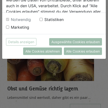
auch in den USA, verarbeitet. Durch Klick auf "Alle
Cookies erlauben" stimmst du der Verwendung aller
Cookies zu. Unter "Details anzeigen" findest du alle
Notwendig
Statistiken
Infos zu den unterschiedlichen Cookies, du kannst
Marketing
auch entscheiden, welche Cookies du erlauben
möchtest.
Weitere Informationen findest du in unserer
Details anzeigen
Ausgewählte Cookies erlauben
Datenschutzerklärung
bzw. im
Impressum
Alle Cookies ablehnen
Alle Cookies erlauben
Obst und Gemüse richtig lagern
Lebensmittel sind wertvoll, daher gibt es ein paar...