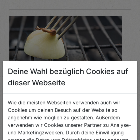
Deine Wahl bezüglich Cookies auf
dieser Webseite
Wie die meisten Webseiten verwenden auch wir
Grilltipp: Grillrost natürlich sauber
Cookies um deinen Besuch auf der Website so
angenehm wie möglich zu gestalten. Außerdem
Das Reinigen vom Grillrost ist die unbeliebte Arbe...
verwenden wir Cookies unserer Partner zu Analyse-
und Marketingzwecken. Durch deine Einwilligung
ANSEHEN
werden die Daten von Drittanbieter, unter anderem