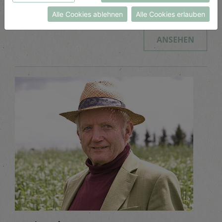
Datenschutzerklärung
bzw. im
Impressum
Alle Cookies ablehnen
Alle Cookies erlauben
Was hierzulande wächst, kommt auch aus der Re...
ANSEHEN