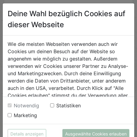
Deine Wahl bezüglich Cookies auf
dieser Webseite
Beliebte Beiträge
Wie die meisten Webseiten verwenden auch wir
Cookies um deinen Besuch auf der Website so
angenehm wie möglich zu gestalten. Außerdem
verwenden wir Cookies unserer Partner zu Analyse-
und Marketingzwecken. Durch deine Einwilligung
werden die Daten von Drittanbieter, unter anderem
auch in den USA, verarbeitet. Durch Klick auf "Alle
Cookies erlauben" stimmst du der Verwendung aller
Cookies zu. Unter "Details anzeigen" findest du alle
Notwendig
Statistiken
Infos zu den unterschiedlichen Cookies, du kannst
Marketing
auch entscheiden, welche Cookies du erlauben
möchtest.
Weitere Informationen findest du in unserer
Regional nicht um jeden Preis
Details anzeigen
Ausgewählte Cookies erlauben