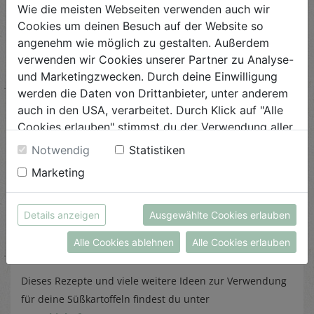
Wie die meisten Webseiten verwenden auch wir
besonders für Diabetiker von Vorteil ist und auch für ein
Cookies um deinen Besuch auf der Website so
längeres Sättigungsgefühl sorgt.
angenehm wie möglich zu gestalten. Außerdem
verwenden wir Cookies unserer Partner zu Analyse-
und Marketingzwecken. Durch deine Einwilligung
werden die Daten von Drittanbieter, unter anderem
auch in den USA, verarbeitet. Durch Klick auf "Alle
Cookies erlauben" stimmst du der Verwendung aller
Eine Herzensempfehlung: Süßkartoffel-
Cookies zu. Unter "Details anzeigen" findest du alle
Notwendig
Statistiken
Brownies
Infos zu den unterschiedlichen Cookies, du kannst
Marketing
auch entscheiden, welche Cookies du erlauben
Besonders ans Herz legen möchten wir euch die neue
möchtest.
Rezeptkreation von Birgit, die nicht nur uns am Biohof
Weitere Informationen findest du in unserer
Details anzeigen
Ausgewählte Cookies erlauben
das Leben ein bisschen "versüßt" hat.
Zum Süßkartoffel-
Datenschutzerklärung
bzw. im
Impressum
Brownies-Rezept.
Alle Cookies ablehnen
Alle Cookies erlauben
Dieses Rezepte und viele weitere Ideen zur Verwendung
für deine Süßkartoffeln findest du unter