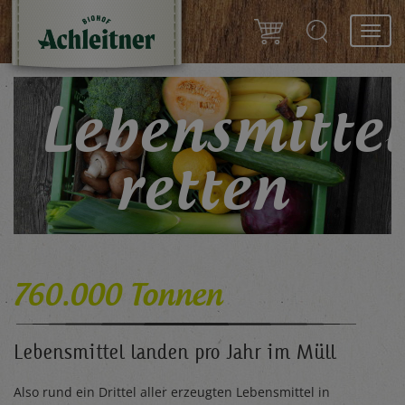
Toggl
navig
Lebensmitte
retten
mit dem "Nix wegwerfen" Kreislauf
vom Biohof Achleitner
760.000 Tonnen
Lebensmittel landen pro Jahr im Müll
Also rund ein Drittel aller erzeugten Lebensmittel in