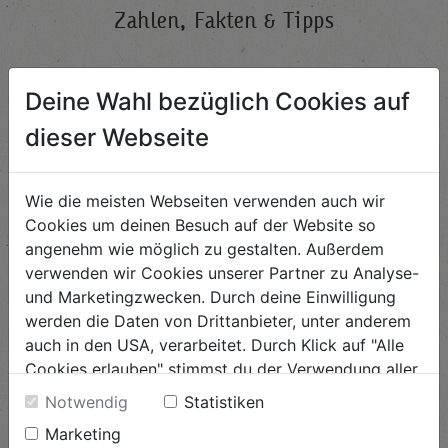
Zahlen, Fakten & Tipps
Deine Wahl bezüglich Cookies auf
dieser Webseite
Wie die meisten Webseiten verwenden auch wir
Cookies um deinen Besuch auf der Website so
angenehm wie möglich zu gestalten. Außerdem
verwenden wir Cookies unserer Partner zu Analyse-
Zu krumm, zu
und Marketingzwecken. Durch deine Einwilligung
„Nix wegwerfen“
schief, zu groß...
werden die Daten von Drittanbieter, unter anderem
auch in den USA, verarbeitet. Durch Klick auf "Alle
MEHR LESEN
MEHR LESEN
Cookies erlauben" stimmst du der Verwendung aller
Cookies zu. Unter "Details anzeigen" findest du alle
Notwendig
Statistiken
Infos zu den unterschiedlichen Cookies, du kannst
Marketing
auch entscheiden, welche Cookies du erlauben