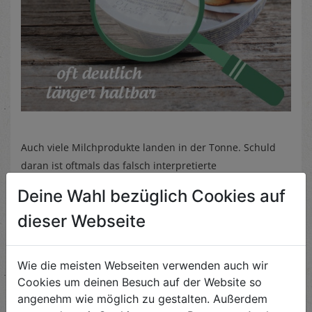
Auch viele Milchprodukte landen in der Tonne. Schuld
daran ist oftmals das falsch interpretierte
Mindesthaltbarkeitsdatum. Warum das
Deine Wahl bezüglich Cookies auf
Mindesthaltbarkeitsdatum nicht immer etwas mit der
dieser Webseite
tatsächlichen Haltbarkeit zu tun hat, liest du in unserem
Blogbeitrag „Mindesthaltbarkeitsdatum“
.
Wir am Biohof haben ein Herz für
Wie die meisten Webseiten verwenden auch wir
Cookies um deinen Besuch auf der Website so
Lebensmitteln
angenehm wie möglich zu gestalten. Außerdem