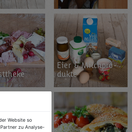
Eier & Milch­pro­
t­the­ke
duk­te
der Website so
Partner zu Analyse-