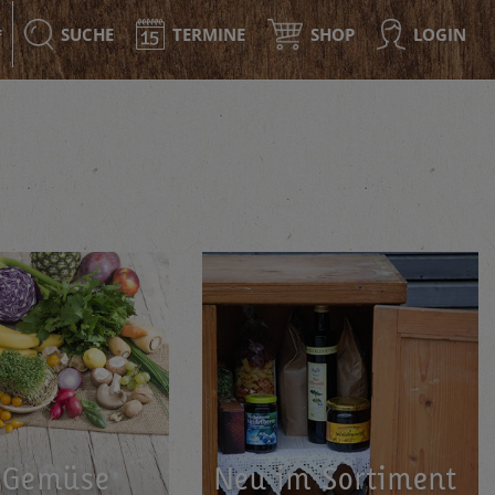
SUCHE
TERMINE
SHOP
LOGIN
F
 Ge­mü­se
Neu im Sor­ti­ment