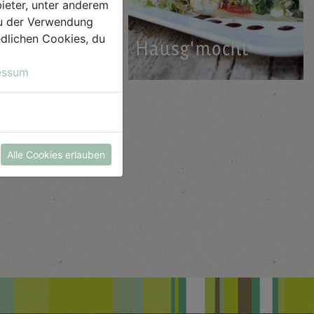
ieter, unter anderem
 du der Verwendung
iedlichen Cookies, du
nk­ide­en
Hausg'mocht
essum
Alle Cookies erlauben