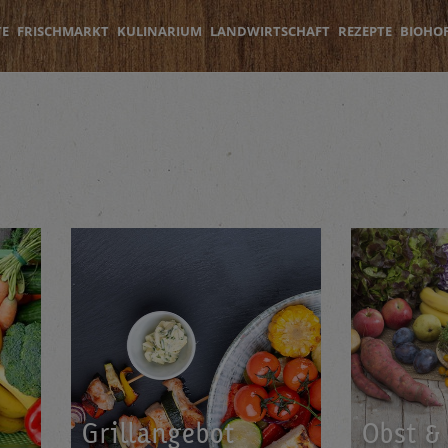
TE
FRISCHMARKT
KULINARIUM
LANDWIRTSCHAFT
REZEPTE
BIOHO
Grill­an­ge­bot
Obst &