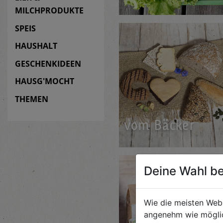
MILCHPRODUKTE
SPEIS
HAUSHALT
GESCHENKIDEEN
HAUSG'MOCHT
THEMEN
vom Bä­cker
Deine Wahl be
Wie die meisten Web
angenehm wie möglic