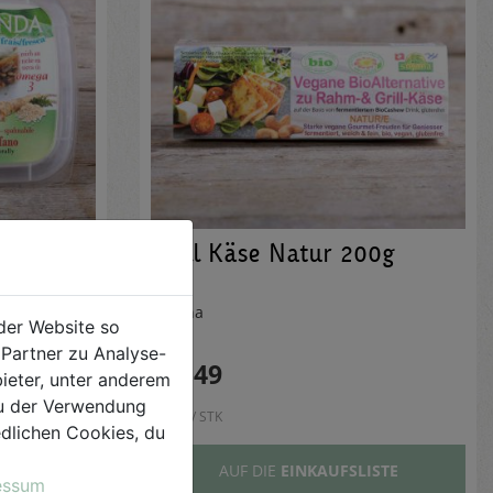
rrettich
Grill Käse Natur 200g
Soyana
der Website so
Partner zu Analyse-
€ 5,49
ieter, unter anderem
 du der Verwendung
€ 5,49 / STK
iedlichen Cookies, du
ISTE
AUF DIE
EINKAUFSLISTE
essum