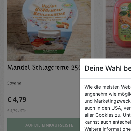
Mandel Schlagcreme 250g
Soja Fri
Deine Wahl be
140g
Soyana
Soyana
Wie die meisten Web
angenehm wie möglic
€ 4,79
€ 3,99
und Marketingzwecken
auch in den USA, ver
€ 4,79 / STK
€ 3,99 / STK
aller Cookies zu. Unt
kannst auch entsche
AUF DIE
EINKAUFSLISTE
AUF
Weitere Informatione