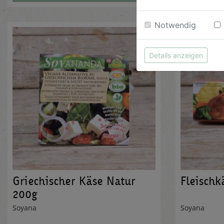
Notwendig
Details anzeigen
Griechischer Käse Natur
Fleischk
200g
Soyana
Soyana