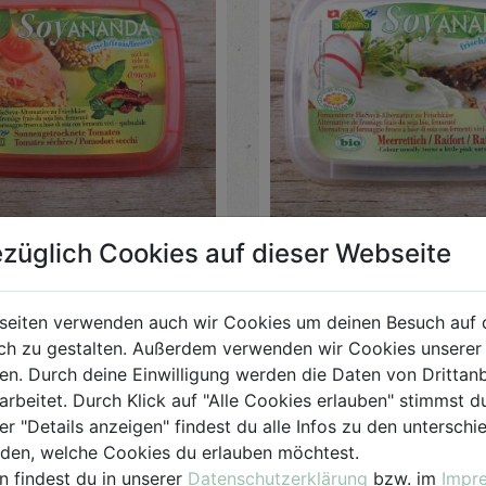
schkäse Tomate
Soja Frischkäse Mee
züglich Cookies auf dieser Webseite
140g
Soyana
seiten verwenden auch wir Cookies um deinen Besuch auf 
h zu gestalten. Außerdem verwenden wir Cookies unserer 
€ 3,99
. Durch deine Einwilligung werden die Daten von Drittanb
arbeitet. Durch Klick auf "Alle Cookies erlauben" stimmst
€ 3,99 / STK
er "Details anzeigen" findest du alle Infos zu den untersch
iden, welche Cookies du erlauben möchtest.
 DIE
EINKAUFSLISTE
AUF DIE
EINKAUFSL
n findest du in unserer
Datenschutzerklärung
bzw. im
Impr