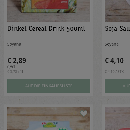
Dinkel Cereal Drink 500ml
Soja Sa
Soyana
Soyana
€ 2,89
€ 4,10
0,50l
€ 5,78 / 1l
€ 4,10 / STK
AUF DIE
EINKAUFSLISTE
AUF