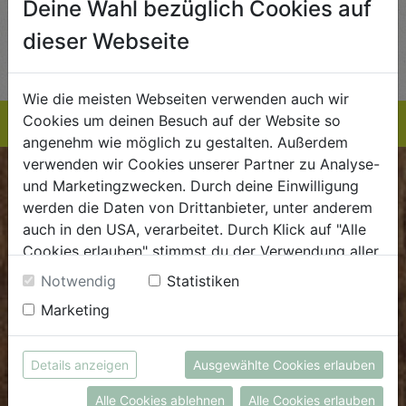
Deine Wahl bezüglich Cookies auf
AUF DIE
AUF DIE
dieser Webseite
TE
EINKAUFSLISTE
EINKAUFSLISTE
E
Wie die meisten Webseiten verwenden auch wir
Cookies um deinen Besuch auf der Website so
angenehm wie möglich zu gestalten. Außerdem
verwenden wir Cookies unserer Partner zu Analyse-
BIOKISTE
und Marketingzwecken. Durch deine Einwilligung
werden die Daten von Drittanbieter, unter anderem
auch in den USA, verarbeitet. Durch Klick auf "Alle
Kundenservice
Cookies erlauben" stimmst du der Verwendung aller
Mo - Do: 8.00 - 16.00 Uhr
Cookies zu. Unter "Details anzeigen" findest du alle
Notwendig
Statistiken
Fr: 8.00 - 15.00 Uhr
Infos zu den unterschiedlichen Cookies, du kannst
Marketing
auch entscheiden, welche Cookies du erlauben
E
.
dieBiokiste@biohof.at
möchtest.
T
.
+43 7272 2597
Weitere Informationen findest du in unserer
Details anzeigen
Ausgewählte Cookies erlauben
Datenschutzerklärung
bzw. im
Impressum
Alle Cookies ablehnen
Alle Cookies erlauben