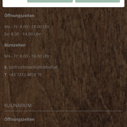
FRISCHMARKT
Öffnungszeiten
Mo - Fr: 8.00 - 18.00 Uhr
Sa: 8.00 - 14.00 Uhr
Bürozeiten
Mo - Fr: 8.00 - 16.00 Uhr
E.
biofrischmarkt@biohof.at
T
.
+43 7272 4859 70
KULINARIUM
Öffnungszeiten